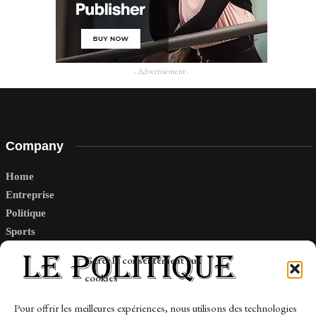
- Advertisement -
Company
Home
Entreprise
Politique
Sports
Tech
Gérer le consentement aux
Travail
cookies
Finance-Marches
Pour offrir les meilleures expériences, nous utilisons des technologies