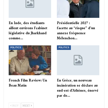
En Inde, des étudiants
Présidentielle 2027 :
aillent environs l’cabinet
facette au “risque” d’un
législative du Jharkhand
annexe fréquence
comme…
Mélenchon…
POLITICS
POLITICS
French Film Review: Un
En Grèce, un nouveau
Beau Matin
incinération se déclare au
sud-est d’Athènes, énervé
par de…
PREV
NEXT