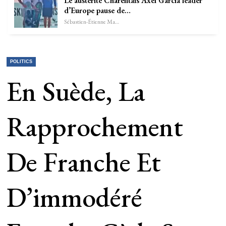
Le austérité Charentais Axel Garcia leader
d’Europe pause de…
Sébastien-Étienne Marechal
POLITICS
En Suède, La
Rapprochement
De Franche Et
D’immodéré