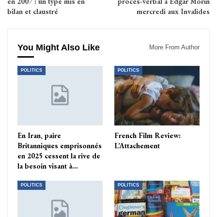
en 2007 : un type mis en
procès-verbal à Edgar Morin
bilan et claustré
mercredi aux Invalides
You Might Also Like
More From Author
POLITICS
POLITICS
En Iran, paire
French Film Review:
Britanniques emprisonnés
L’Attachement
en 2025 cessent la rive de
la besoin visant à…
POLITICS
POLITICS