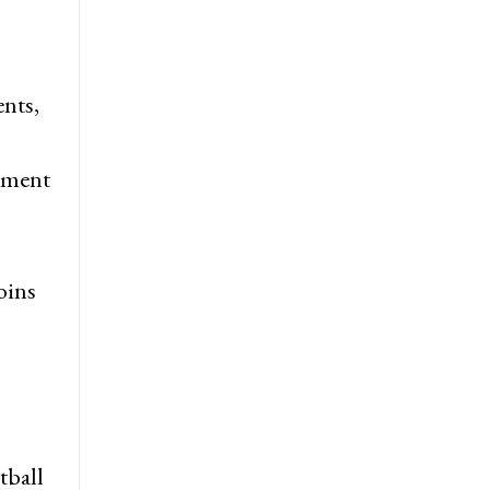
ents,
emment
oins
tball