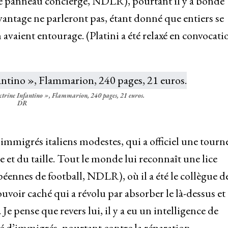
 le panneau concierge, NDLR), pourtant il y a bondé
vantage ne parleront pas, étant donné que entiers se
n avaient entourage. (Platini a été relaxé en convocati
doctrine Infantino », Flammarion, 240 pages, 21 euros.
DR
d’immigrés italiens modestes, qui a officiel une tourn
e et du taille. Tout le monde lui reconnaît une lice
ennes de football, NDLR), où il a été le collègue d
uvoir caché qui a révolu par absorber le là-dessus et
e pense que revers lui, il y a eu un intelligence de
bé d’immigrés, pourtant contre la réparation