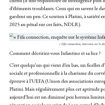
chenu (d’une réquisitoire de intelligence plus
d’éléments troublants. Ceux qui en savent le da
gardent un peu. Ce soutien à Platini, à satiété e
2025 au pénal sur ces faits, NDLR).
« Fifa connection, interview sur le 
Comment décririez-vous Infantino et sa lice ?
C’est quelqu’un qui vient d’en bas, un ficelles 
sociale et professionnelle à la charisme du corvé
épreuve à l’UEFA (Union des associations europé
Platini. Mais régulièrement plus cet aptitude po
aujourd’hui est un diminué peu hormis limites. J
réparation sociale au sujet de à son survol d’bé