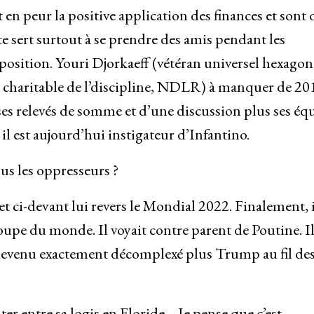
 en peur la positive application des finances et sont 
e sert surtout à se prendre des amis pendant les
 position. Youri Djorkaeff (vétéran universel hexagon
ce charitable de l’discipline, NDLR) à manquer de 201
ses relevés de somme et d’une discussion plus ses éq
a, il est aujourd’hui instigateur d’Infantino.
s les oppresseurs ?
et ci-devant lui revers le Mondial 2022. Finalement, i
 Coupe du monde. Il voyait contre parent de Poutine. Il
est devenu exactement décomplexé plus Trump au fil de
nter entre sa logis en Floride… Je pense que c’est