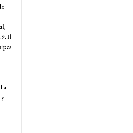
de
al,
9. Il
uipes
l a
 y
s