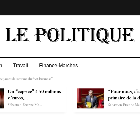
h
Travail
Finance-Marches
amais le système du foot-business”
Un “caprice” à 50 millions
“Pour nous, c’es
d’euros,…
primaire de la 
Sébastien-Étienne Marechal
Séb