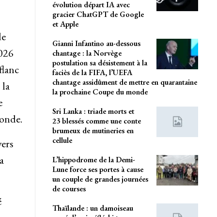
évolution départ IA avec
gracier ChatGPT de Google
et Apple
de
Gianni Infantino au-dessous
2026
chantage : la Norvège
postulation sa désistement à la
flanc
faciès de la FIFA, l’UEFA
chantage assidûment de mettre en quarantaine
 la
la prochaine Coupe du monde
e
Sri Lanka : triade morts et
monde.
23 blessés comme une conte
brumeux de mutineries en
cellule
vers
a
L’hippodrome de la Demi-
Lune force ses portes à cause
un couple de grandes journées
de courses
é
Thaïlande : un damoiseau