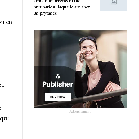
armé d’un irréfléchi tue
huit nation, laquelle six chez
un prytanée
on en
ée
e
- Advertisement -
 qui