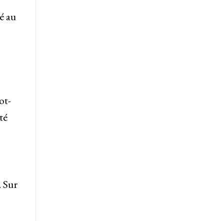
é au
ot-
té
s
. Sur