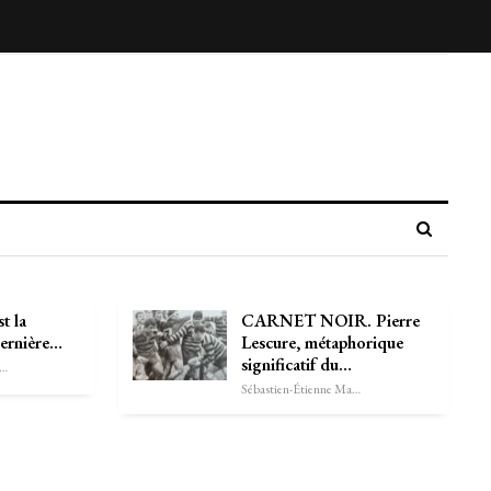
t la
CARNET NOIR. Pierre
dernière…
Lescure, métaphorique
significatif du…
astien-Étienne Marechal
Sébastien-Étienne Marechal