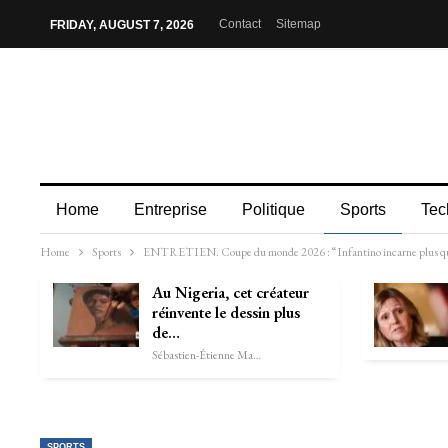
Contact
Sitemap
FRIDAY, AUGUST 7, 2026
Home
Entreprise
Politique
Sports
Tec
Home
Sports
ENTRETIEN. Coupe du monde 2026 : “Infantino incarne plus que j
Au Nigeria, cet créateur
réinvente le dessin plus
de…
Sébastien-Étienne Marechal
SPORTS