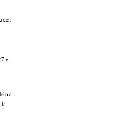
ucir,
27 et
lé ne
 la