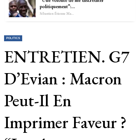
“Une volonté de me discréditer
politiquement”:…
Sébastien-Étienne Marechal
POLITICS
ENTRETIEN. G7
D’Evian : Macron
Peut-Il En
Imprimer Faveur ?