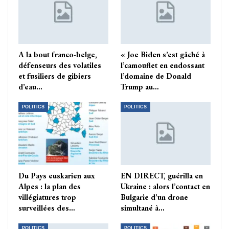
A la bout franco-belge,
« Joe Biden s’est gâché à
défenseurs des volatiles
l’camouflet en endossant
et fusiliers de gibiers
l’domaine de Donald
d’eau…
Trump au…
POLITICS
POLITICS
Du Pays euskarien aux
EN DIRECT, guérilla en
Alpes : la plan des
Ukraine : alors l’contact en
villégiatures trop
Bulgarie d’un drone
surveillées des…
simultané à…
POLITICS
POLITICS