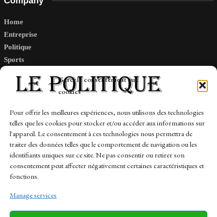
Company
Home
Entreprise
Politique
Sports
Tech
Gérer le consentement aux
Travail
cookies
Finance-Marches
Pour offrir les meilleures expériences, nous utilisons des technologies
telles que les cookies pour stocker et/ou accéder aux informations sur
Links
l'appareil. Le consentement à ces technologies nous permettra de
traiter des données telles que le comportement de navigation ou les
Contact
identifiants uniques sur ce site. Ne pas consentir ou retirer son
Sitemap
consentement peut affecter négativement certaines caractéristiques et
fonctions.
Manage services
News
Finance-Marches
Politics