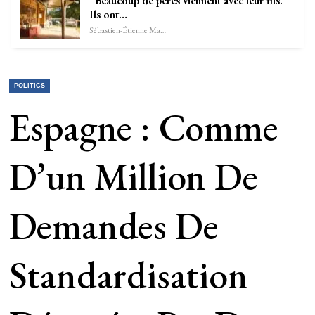
“Beaucoup de pères viennent avec leur fils.
Ils ont…
Sébastien-Étienne Marechal
POLITICS
Espagne : Comme
D’un Million De
Demandes De
Standardisation