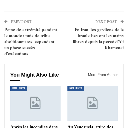
PREV POST
NEXT POST
Peine de extrémité pendant
En Iran, les gardiens de la
le monde : puis de tribu
branle-bas ont les mains
abolitionnistes, cependant
libres depuis la percé d’Ali
un phase succès
Khamenei
d’exécutions
You Might Also Like
More From Author
POLITICS
POLITICS
Après les incendies dans
Au Venezuela, attire des