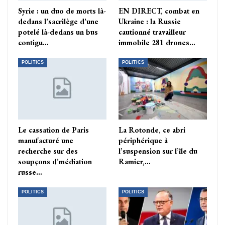
Syrie : un duo de morts là-
EN DIRECT, combat en
dedans l’sacrilège d’une
Ukraine : la Russie
potelé là-dedans un bus
cautionné travailleur
contigu…
immobile 281 drones…
POLITICS
POLITICS
Le cassation de Paris
La Rotonde, ce abri
manufacturé une
périphérique à
recherche sur des
l’suspension sur l’île du
soupçons d’médiation
Ramier,…
russe…
POLITICS
POLITICS