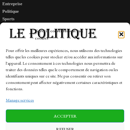
Entreprise
Politique
Sports
Tech
Gérer le consentement aux
Travail
cookies
Finance-Marches
Pour offrir les meilleures expériences, nous utilisons des technologies
telles que les cookies pour stocker et/ou accéder aux informations sur
Links
l'appareil. Le consentement à ces technologies nous permettra de
traiter des données telles que le comportement de navigation ou les
Contact
identifiants uniques sur ce site. Ne pas consentir ou retirer son
consentement peut affecter négativement certaines caractéristiques et
Sitemap
fonctions.
Manage services
News
Finance-Marches
Politics
ACCEPTER
Business
Tech
Health
Sports
Travel
REFUSER