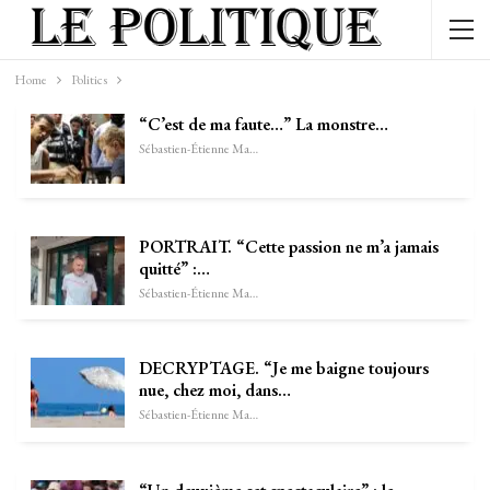
Home
Politics
“C’est de ma faute…” La monstre…
Sébastien-Étienne Marechal
PORTRAIT. “Cette passion ne m’a jamais
quitté” :…
Sébastien-Étienne Marechal
DECRYPTAGE. “Je me baigne toujours
nue, chez moi, dans…
Sébastien-Étienne Marechal