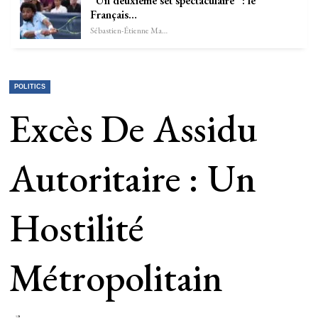
“Un deuxième set spectaculaire” : le
Français…
Sébastien-Étienne Marechal
POLITICS
Excès De Assidu
Autoritaire : Un
Hostilité
Métropolitain