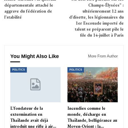
départementale attaché le
Champs-Élysées” :
aggrave du fédération de
ultérieurement 12 ans
l’stabilité
d’disette, les légionnaires du
1er Escouade importé de
talent se préparent pile le
file du 14-juillet à Paris
You Might Also Like
More From Author
POLITICS
POLITICS
L’fondateur de la
Incendies comme le
extermination en
monde, décharge en
Thaïlande avait déjà
Thaïlande, belligérance au
introduit une rifle à air…
Moyen-Orient : la…