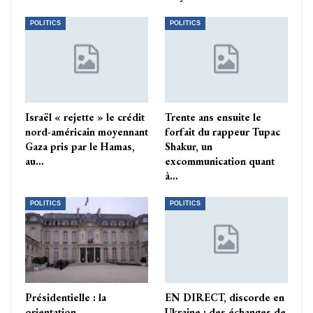
POLITICS
POLITICS
Israël « rejette » le crédit
Trente ans ensuite le
nord-américain moyennant
forfait du rappeur Tupac
Gaza pris par le Hamas,
Shakur, un
au…
excommunication quant
à…
POLITICS
POLITICS
Présidentielle : la
EN DIRECT, discorde en
orientation
Ukraine : des échanges de