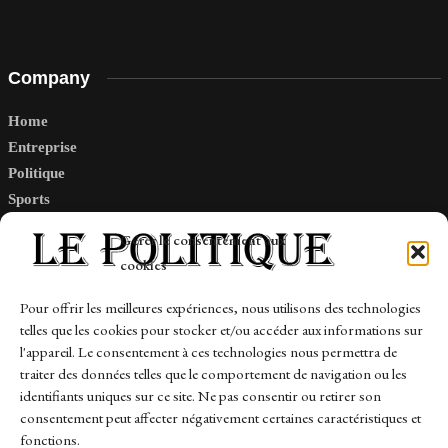
Company
Home
Entreprise
Politique
Sports
Tech
Gérer le consentement aux
Travail
cookies
Finance-Marches
Pour offrir les meilleures expériences, nous utilisons des technologies
telles que les cookies pour stocker et/ou accéder aux informations sur
Links
l'appareil. Le consentement à ces technologies nous permettra de
traiter des données telles que le comportement de navigation ou les
Contact
identifiants uniques sur ce site. Ne pas consentir ou retirer son
consentement peut affecter négativement certaines caractéristiques et
Sitemap
fonctions.