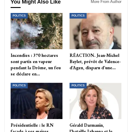
You Might Also Like
More From Author
POLITICS
POLITICS
Incendies : 370 hectares
RÉACTION. Jean-Michel
sont partis en vapeur
Baylet, prévôt de Valence-
pendant la Drôme, un feu
d’Agen, disparu d’une…
se déclare en…
POLITICS
POLITICS
Présidentielle : le RN
Gérald Darmanin,
façade à ses maires
l’bataille Lyhanna et le