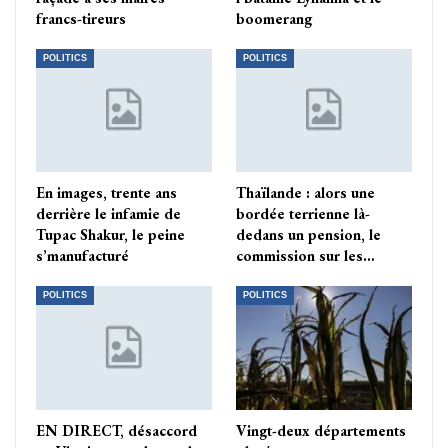
francs-tireurs
boomerang
POLITICS
POLITICS
En images, trente ans
Thaïlande : alors une
derrière le infamie de
bordée terrienne là-
Tupac Shakur, le peine
dedans un pension, le
s’manufacturé
commission sur les…
POLITICS
POLITICS
EN DIRECT, désaccord
Vingt-deux départements