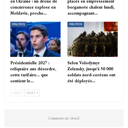
en Ukraine : un drone de
placés en empressement
concurrence explose en
bergamote chaleur lundi,
Moldavie, proche…
accompagnant…
POLITICS
POLITICS
Présidentielle 2027 :
Selon Volodymyr
reliquaire aux désordre,
Zelensky, jusqu’à 50 000
cotte tarifaire… que
soldats nord-coréens ont
contient le…
été déployés…
PREV
NEXT
Comments are closed.