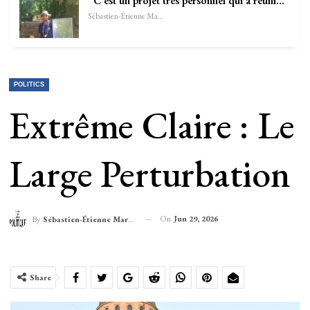
“C’est un projet très personnel qui a réuni…
Sébastien-Étienne Marechal
POLITICS
Extrême Claire : Le
Large Perturbation
On
Jun 29, 2026
By
Sébastien-Étienne Marechal
Share