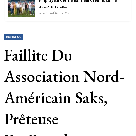
Employeurs et demandeurs réunis sur le
occasion : ce…
Sébastien-Étienne Marechal
BUSINESS
Faillite Du
Association Nord-
Américain Saks,
Prêteuse