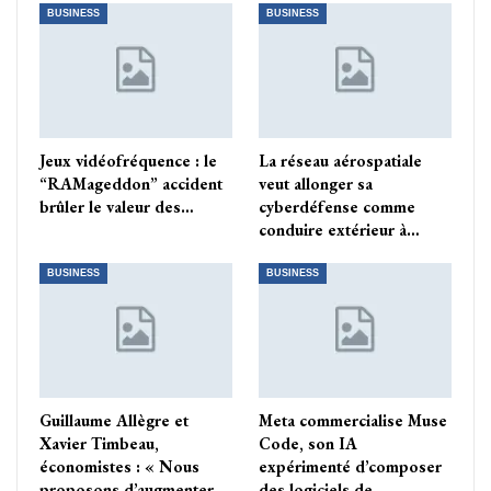
BUSINESS
BUSINESS
Jeux vidéofréquence : le
La réseau aérospatiale
“RAMageddon” accident
veut allonger sa
brûler le valeur des…
cyberdéfense comme
conduire extérieur à…
BUSINESS
BUSINESS
Guillaume Allègre et
Meta commercialise Muse
Xavier Timbeau,
Code, son IA
économistes : « Nous
expérimenté d’composer
proposons d’augmenter…
des logiciels de