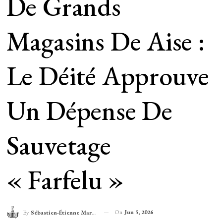
De Grands
Magasins De Aise :
Le Déité Approuve
Un Dépense De
Sauvetage
« Farfelu »
On
Jun 5, 2026
By
Sébastien-Étienne Marechal