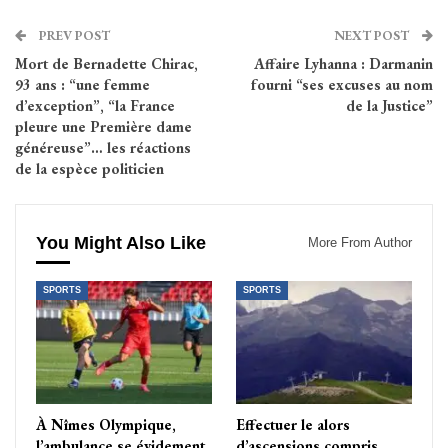
PREV POST
NEXT POST
Mort de Bernadette Chirac,
Affaire Lyhanna : Darmanin
93 ans : “une femme
fourni “ses excuses au nom
d’exception”, “la France
de la Justice”
pleure une Première dame
généreuse”… les réactions
de la espèce politicien
You Might Also Like
More From Author
SPORTS
SPORTS
À Nîmes Olympique,
Effectuer le alors
l’ambulance se évidement
d’ascensions compris