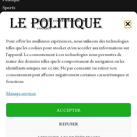
Sports
Tech
Gérer le consentement aux
Travail
cookies
Finance-Marches
Pour offrir les meilleures expériences, nous utilisons des technologies
telles que les cookies pour stocker et/ou accéder aux informations sur
Links
l'appareil. Le consentement à ces technologies nous permettra de
traiter des données telles que le comportement de navigation ou les
Contact
identifiants uniques sur ce site. Ne pas consentir ou retirer son
consentement peut affecter négativement certaines caractéristiques et
Sitemap
fonctions.
Manage services
News
Finance-Marches
Politics
ACCEPTER
Business
Tech
Health
Sports
Travel
REFUSER