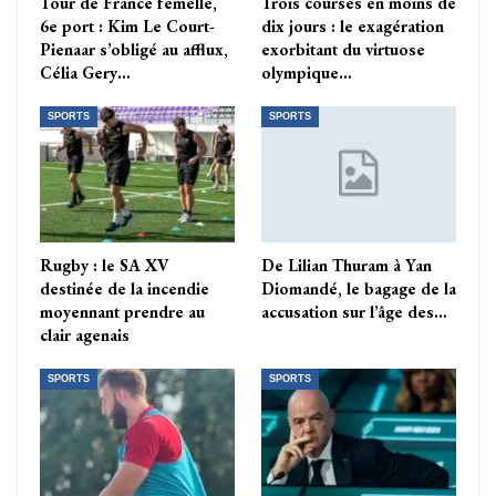
Tour de France femelle,
Trois courses en moins de
6e port : Kim Le Court-
dix jours : le exagération
Pienaar s’obligé au afflux,
exorbitant du virtuose
Célia Gery…
olympique…
SPORTS
SPORTS
Rugby : le SA XV
De Lilian Thuram à Yan
destinée de la incendie
Diomandé, le bagage de la
moyennant prendre au
accusation sur l’âge des…
clair agenais
SPORTS
SPORTS