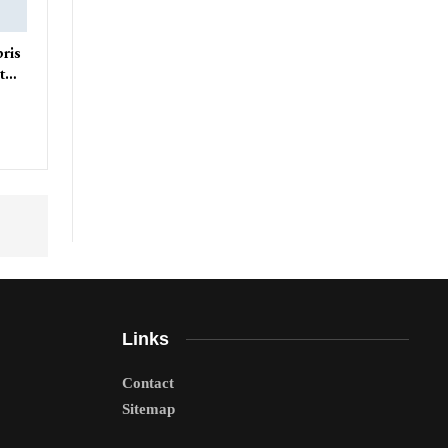
pris
nt…
Links
Contact
Sitemap