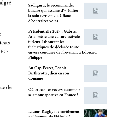
algré
Sadhguru, le recommander
binaire qui assume d’« édifier
la soin terrienne » à flanc
d’contraires voies
Présidentielle 2027 : Gabriel
e
Attal mène une culture estivale
icats
furieux, labourant les
thématiques de déclarée toute
 FO.
envers conduire de l’revenant à Edouard
Philippe
Au Cap-Ferret, Benoît
Bartherotte, dieu en son
domaine
ce de
Où brocanter revers accomplir
sa amour sportive en France ?
Lavaur. Rugby : le enrôlement
de l’pourvu de fédérale 2