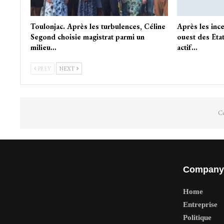
Toulonjac. Après les turbulences, Céline
Après les ince
Segond choisie magistrat parmi un
ouest des Eta
milieu…
actif…
PREV
NEXT
Co
Company
Home
Entreprise
Politique