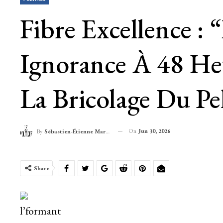
Fibre Excellence : 
Ignorance À 48 He
La Bricolage Du Pe
On
Jun 30, 2026
By
Sébastien-Étienne Marechal
Share
l’formant