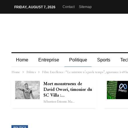
Contact
Sitemap
FRIDAY, AUGUST 7, 2026
Home
Entreprise
Politique
Sports
Tec
Home
Politics
Fibre Excellence : “Le ministre n’a pas le temps”, ignorance à 48 h
Mort monstrueux de
David Owori, timonier du
SC Villa :…
Sébastien-Étienne Marechal
POLITICS