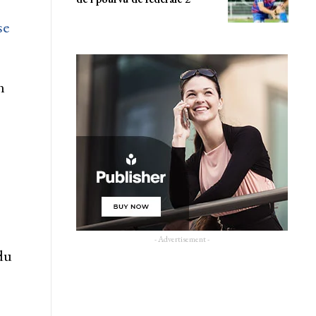
se
n
- Advertisement -
du