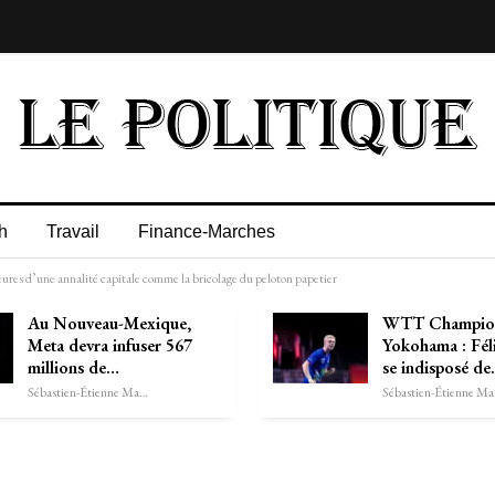
h
Travail
Finance-Marches
eures d’une annalité capitale comme la bricolage du peloton papetier
Au Nouveau-Mexique,
WTT Champion
Meta devra infuser 567
Yokohama : Fél
millions de…
se indisposé d
Sébastien-Étienne Marechal
Séb