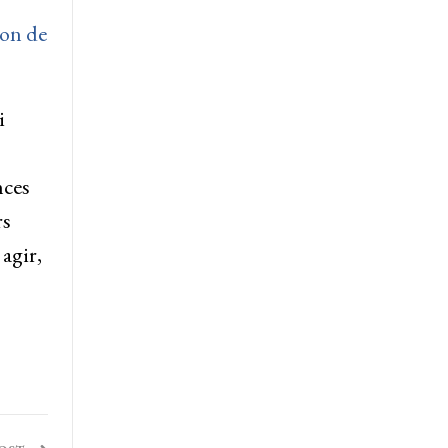
ion de
i
nces
rs
agir,