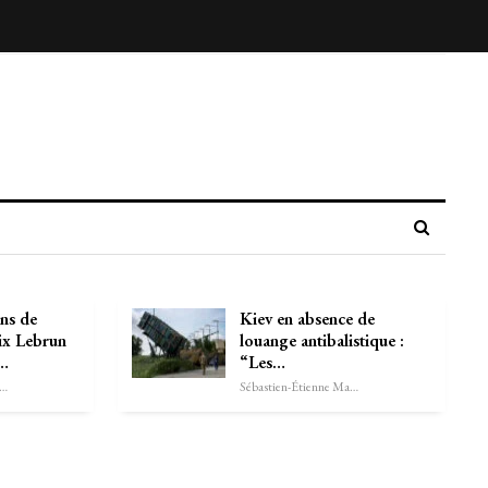
s de
Kiev en absence de
ix Lebrun
louange antibalistique :
e…
“Les…
astien-Étienne Marechal
Sébastien-Étienne Marechal