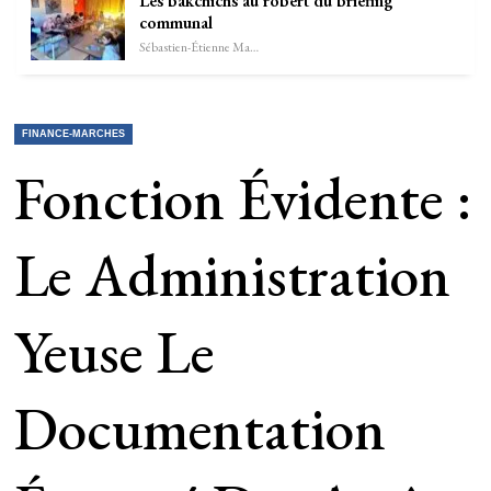
Les bakchichs au robert du briefing
communal
Sébastien-Étienne Marechal
FINANCE-MARCHES
Fonction Évidente :
Le Administration
Yeuse Le
Documentation