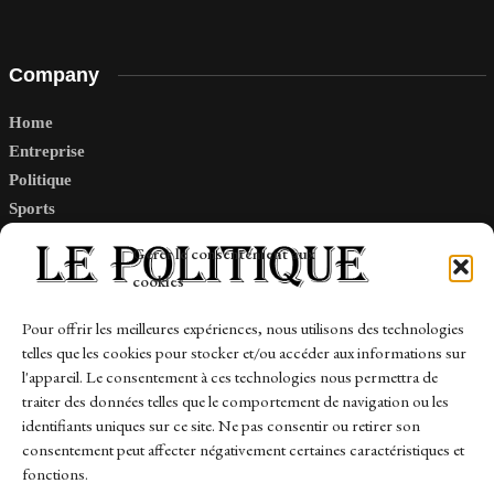
Company
Home
Entreprise
Politique
Sports
Tech
Gérer le consentement aux
Travail
cookies
Finance-Marches
Pour offrir les meilleures expériences, nous utilisons des technologies
telles que les cookies pour stocker et/ou accéder aux informations sur
Links
l'appareil. Le consentement à ces technologies nous permettra de
traiter des données telles que le comportement de navigation ou les
Contact
identifiants uniques sur ce site. Ne pas consentir ou retirer son
consentement peut affecter négativement certaines caractéristiques et
Sitemap
fonctions.