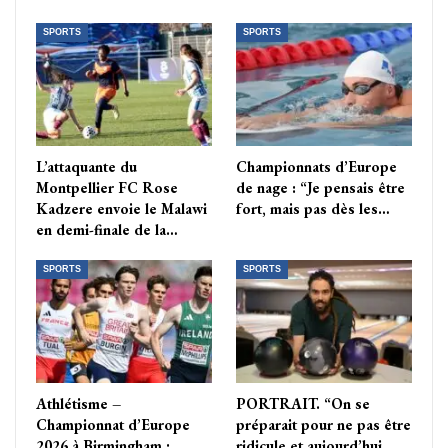
SPORTS
SPORTS
L’attaquante du
Championnats d’Europe
Montpellier FC Rose
de nage : “Je pensais être
Kadzere envoie le Malawi
fort, mais pas dès les…
en demi-finale de la…
SPORTS
SPORTS
Athlétisme –
PORTRAIT. “On se
Championnat d’Europe
préparait pour ne pas être
2026 à Birmingham :
ridicule et aujourd’hui,