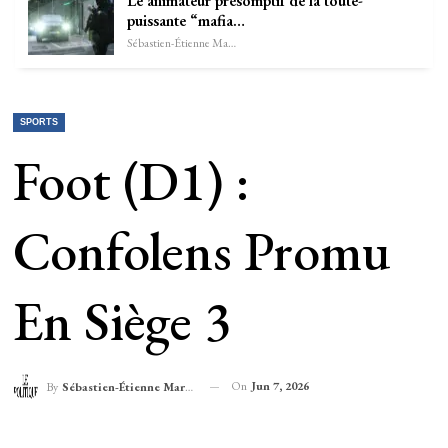
Le animateur présomptif de la toute-
puissante “mafia…
Sébastien-Étienne Marechal
SPORTS
Foot (D1) :
Confolens Promu
En Siège 3
On
Jun 7, 2026
By
Sébastien-Étienne Marechal