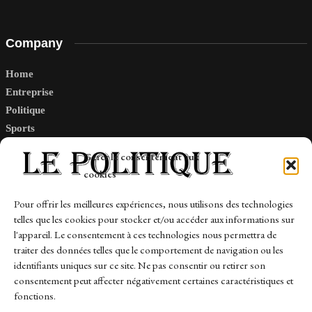
Company
Home
Entreprise
Politique
Sports
Tech
Gérer le consentement aux
Travail
cookies
Finance-Marches
Pour offrir les meilleures expériences, nous utilisons des technologies
telles que les cookies pour stocker et/ou accéder aux informations sur
Links
l'appareil. Le consentement à ces technologies nous permettra de
traiter des données telles que le comportement de navigation ou les
Contact
identifiants uniques sur ce site. Ne pas consentir ou retirer son
Sitemap
consentement peut affecter négativement certaines caractéristiques et
fonctions.