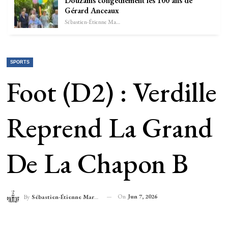
Douzains congédiement les 100 ans de
Gérard Anceaux
Sébastien-Étienne Marechal
SPORTS
Foot (D2) : Verdille
Reprend La Grand
De La Chapon B
On
Jun 7, 2026
By
Sébastien-Étienne Marechal