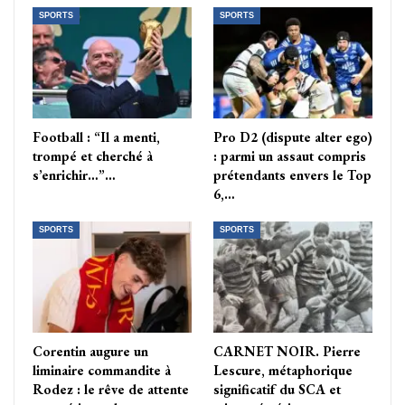
SPORTS
SPORTS
Football : “Il a menti,
Pro D2 (dispute alter ego)
trompé et cherché à
: parmi un assaut compris
s’enrichir…”…
prétendants envers le Top
6,…
SPORTS
SPORTS
Corentin augure un
CARNET NOIR. Pierre
liminaire commandite à
Lescure, métaphorique
Rodez : le rêve de attente
significatif du SCA et