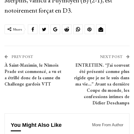
Merpins, vaincu à Puymoyen (B) (2-1), est
notoirement forçat en D3.
Share
PREV POST
NEXT POST
À Saint-Maximin, le Nîmois
ENTRETIEN. “J’ai souvent
Prade est commencé, a vu et
été présenté comme plus
a étrillé donc de la canne du
rigide que je ne le suis dans
Challenge gardois VTT
ma vie…” Avant sa dernière
Coupe du monde, les
confessions intimes de
Didier Deschamps
You Might Also Like
More From Author