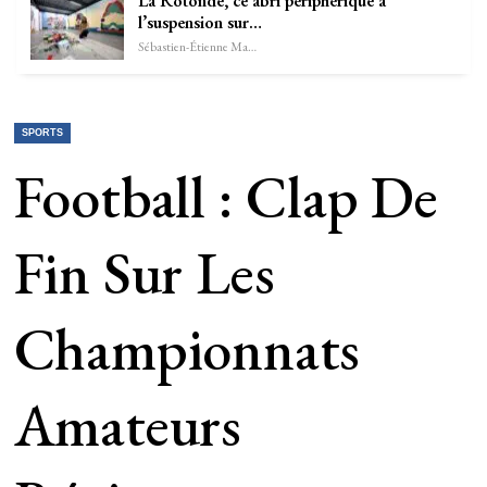
La Rotonde, ce abri périphérique à
l’suspension sur…
Sébastien-Étienne Marechal
SPORTS
Football : Clap De
Fin Sur Les
Championnats
Amateurs