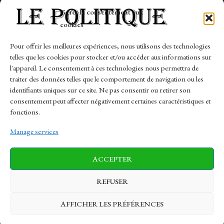
Tech
Gérer le consentement aux
Travail
cookies
Finance-Marches
Pour offrir les meilleures expériences, nous utilisons des technologies
telles que les cookies pour stocker et/ou accéder aux informations sur
Links
l'appareil. Le consentement à ces technologies nous permettra de
traiter des données telles que le comportement de navigation ou les
Contact
identifiants uniques sur ce site. Ne pas consentir ou retirer son
consentement peut affecter négativement certaines caractéristiques et
Sitemap
fonctions.
Manage services
News
Finance-Marches
Politics
ACCEPTER
Business
Tech
Health
Sports
Travel
REFUSER
AFFICHER LES PRÉFÉRENCES
© 1997-2026 - lepolitique.net. All Rights Reserved.