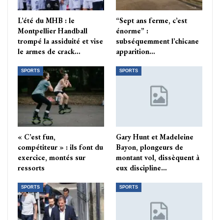
L’été du MHB : le
“Sept ans ferme, c’est
Montpellier Handball
énorme” :
trompé la assiduité et vise
subséquemment l’chicane
le armes de crack…
apparition…
SPORTS
SPORTS
« C’est fun,
Gary Hunt et Madeleine
compétiteur » : ils font du
Bayon, plongeurs de
exercice, montés sur
montant vol, dissèquent à
ressorts
eux discipline…
SPORTS
SPORTS