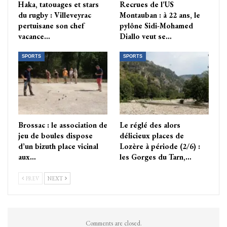
Haka, tatouages et stars
Recrues de l’US
du rugby : Villeveyrac
Montauban : à 22 ans, le
pertuisane son chef
pylône Sidi-Mohamed
vacance…
Diallo veut se…
SPORTS
SPORTS
Brossac : le association de
Le réglé des alors
jeu de boules dispose
délicieux places de
d’un bizuth place vicinal
Lozère à période (2/6) :
aux…
les Gorges du Tarn,…
PREV
NEXT
Comments are closed.