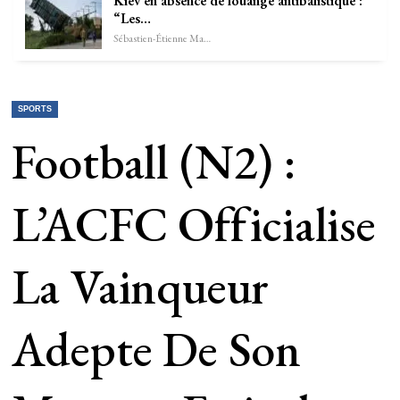
Kiev en absence de louange antibalistique :
“Les…
Sébastien-Étienne Marechal
SPORTS
Football (N2) :
L’ACFC Officialise
La Vainqueur
Adepte De Son