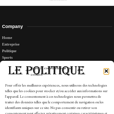
Company
Home
Entreprise
Politique
Sports
Tech
Gérer le consentement aux
Travail
cookies
Finance-Marches
Pour offrir les meilleures expériences, nous utilisons des technologies
telles que les cookies pour stocker et/ou accéder aux informations sur
Links
l'appareil. Le consentement à ces technologies nous permettra de
traiter des données telles que le comportement de navigation ou les
Contact
identifiants uniques sur ce site. Ne pas consentir ou retirer son
Sitemap
consentement peut affecter négativement certaines caractéristiques et