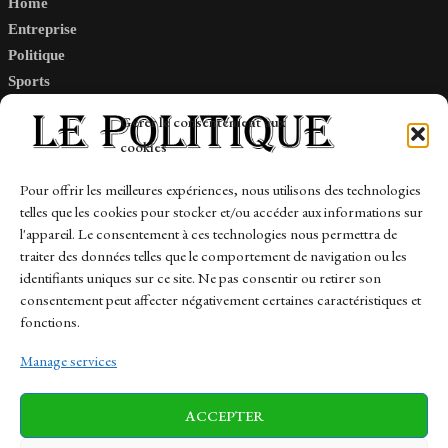
Home
Entreprise
Politique
Sports
Tech
Gérer le consentement aux
Travail
cookies
Finance-Marches
Pour offrir les meilleures expériences, nous utilisons des technologies
telles que les cookies pour stocker et/ou accéder aux informations sur
Links
l'appareil. Le consentement à ces technologies nous permettra de
traiter des données telles que le comportement de navigation ou les
Contact
identifiants uniques sur ce site. Ne pas consentir ou retirer son
Sitemap
consentement peut affecter négativement certaines caractéristiques et
fonctions.
Manage services
News
Finance-Marches
Politics
ACCEPTER
Business
Tech
Health
Sports
Travel