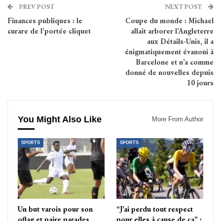
PREV POST
NEXT POST
Finances publiques : le
Coupe du monde : Michael
curare de l’portée cliquet
allait arborer l’Angleterre
aux Détails-Unis, il a
énigmatiquement évanoui à
Barcelone et n’a comme
donné de nouvelles depuis
10 jours
You Might Also Like
More From Author
SPORTS
SPORTS
Un but varois pour son
“J’ai perdu tout respect
oflag et paire parades
pour elles à cause de ça” :