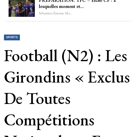
PRÉPARATION. TFC – Elche CF : à
lesquelles moment et…
Sébastien-Étienne Marechal
SPORTS
Football (N2) : Les
Girondins « Exclus
De Toutes
Compétitions