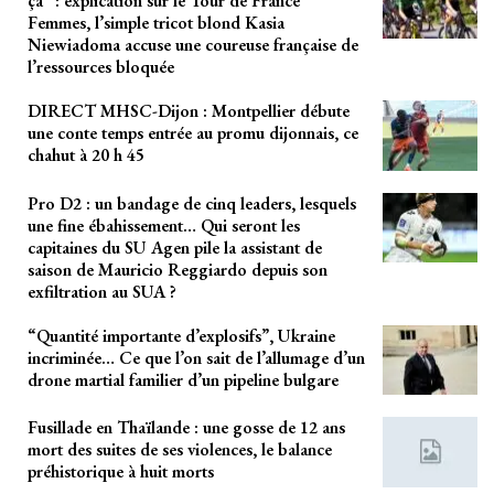
ça” : explication sur le Tour de France
Femmes, l’simple tricot blond Kasia
Niewiadoma accuse une coureuse française de
l’ressources bloquée
DIRECT MHSC-Dijon : Montpellier débute
une conte temps entrée au promu dijonnais, ce
chahut à 20 h 45
Pro D2 : un bandage de cinq leaders, lesquels
une fine ébahissement… Qui seront les
capitaines du SU Agen pile la assistant de
saison de Mauricio Reggiardo depuis son
exfiltration au SUA ?
“Quantité importante d’explosifs”, Ukraine
incriminée… Ce que l’on sait de l’allumage d’un
drone martial familier d’un pipeline bulgare
Fusillade en Thaïlande : une gosse de 12 ans
mort des suites de ses violences, le balance
préhistorique à huit morts