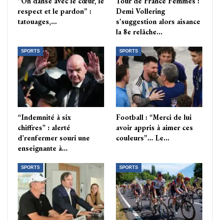
“On danse avec le cœur, le
Tour de France Femmes :
respect et le pardon” :
Demi Vollering
tatouages,…
s’suggestion alors aisance
la 8e relâche…
SPORTS
SPORTS
“Indemnité à six
Football : “Merci de lui
chiffres” : alerté
avoir appris à aimer ces
d’renfermer souri une
couleurs”… Le…
enseignante à…
SPORTS
SPORTS