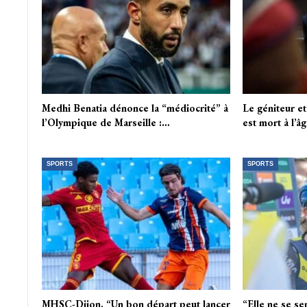
Medhi Benatia dénonce la “médiocrité” à
Le géniteur e
l’Olympique de Marseille :…
est mort à l’â
SPORTS
SPORTS
MHSC-Dijon. “Un bon départ peut lancer
“Elle ne se sen