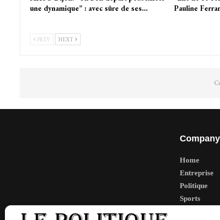
une dynamique” : avec sûre de ses…
Pauline Ferr
PREV
NEXT
Co
Company
Home
Entreprise
Politique
Sports
Tech