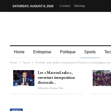
Contact
Sitemap
SATURDAY, AUGUST 8, 2026
Home
Entreprise
Politique
Sports
Tec
Home
Sports
Football : paire finales, énormément d’frayeur et un intelligence d
Les « MacronLeaks »,
ouverture interposition
électorale…
Sébastien-Étienne Marechal
SPORTS