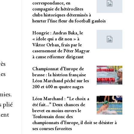
correspondance, en
compagnie de hétéroclites
clubs historiques déterminés à
heurter l’fine fleur du football gaulois
Hongrie : Andras Baka, le
« idole qui a dit non » à
Viktor Orban, frais par le
casernement de Péter Magyar
à cause réformer dirigeant
rès
Championnat d’Europe de
les
brasse : la histrion française
Léon Marchand péché sur les
200 et 400 m quatre nages
mies.
Léon Marchand : “Le choix a
 plié
été fait…” Deux chances de
brevet en moins envers le
ment
Toulousain donc des
championnats d’Europe, il doit se désister à
ses courses favorites