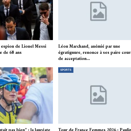
t espion de Lionel Messi
Léon Marchand, anémié par une
ge de 68 ans
égratignure, renonce à ses paire cou
de acceptation…
SPORTS
tait pas bien” : la lauréate
Tour de France Femmes 2026 : Pauli