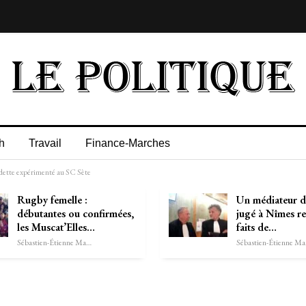
h
Travail
Finance-Marches
e dette expérimenté au SC Sète
Rugby femelle :
Un médiateur d
débutantes ou confirmées,
jugé à Nîmes re
les Muscat’Elles…
faits de…
Sébastien-Étienne Marechal
Séb