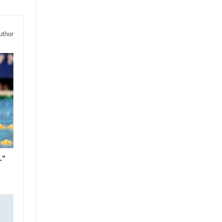
uthor
…”