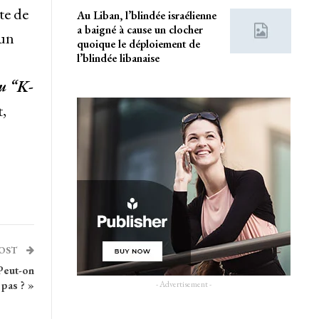
te de
Au Liban, l’blindée israélienne
a baigné à cause un clocher
 un
quoique le déploiement de
l’blindée libanaise
du “K-
,
POST
 Peut-on
- Advertisement -
 pas ? »