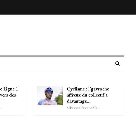
e Ligue 1
Cyclisme : l’gavroche
vers des
affreux du collectif a
davantage…
astien-Étienne Marechal
Sébastien-Étienne Marechal