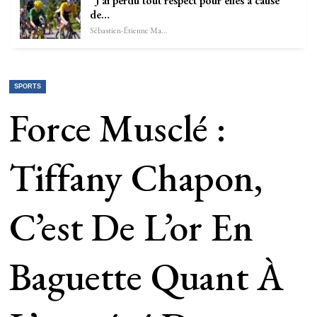
“J’ai perdu tout respect pour elles à cause
de…
Sébastien-Étienne Marechal
SPORTS
Force Musclé :
Tiffany Chapon,
C’est De L’or En
Baguette Quant À