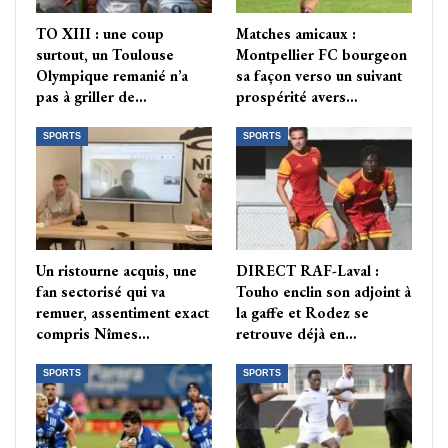
TO XIII : une coup
Matches amicaux :
surtout, un Toulouse
Montpellier FC bourgeon
Olympique remanié n’a
sa façon verso un suivant
pas à griller de…
prospérité avers…
SPORTS
SPORTS
Un ristourne acquis, une
DIRECT RAF-Laval :
fan sectorisé qui va
Touho enclin son adjoint à
remuer, assentiment exact
la gaffe et Rodez se
compris Nîmes…
retrouve déjà en…
SPORTS
SPORTS