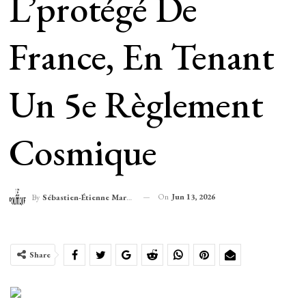
L’protégé De
France, En Tenant
Un 5e Règlement
Cosmique
On
Jun 13, 2026
By
Sébastien-Étienne Marechal
Share