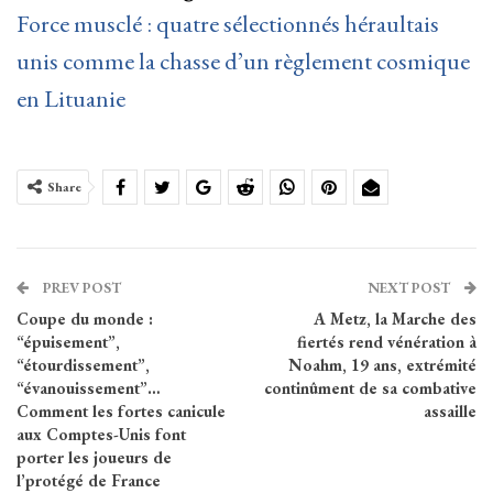
Force musclé : quatre sélectionnés héraultais
unis comme la chasse d’un règlement cosmique
en Lituanie
Share
PREV POST
NEXT POST
Coupe du monde :
A Metz, la Marche des
“épuisement”,
fiertés rend vénération à
“étourdissement”,
Noahm, 19 ans, extrémité
“évanouissement”…
continûment de sa combative
Comment les fortes canicule
assaille
aux Comptes-Unis font
porter les joueurs de
l’protégé de France