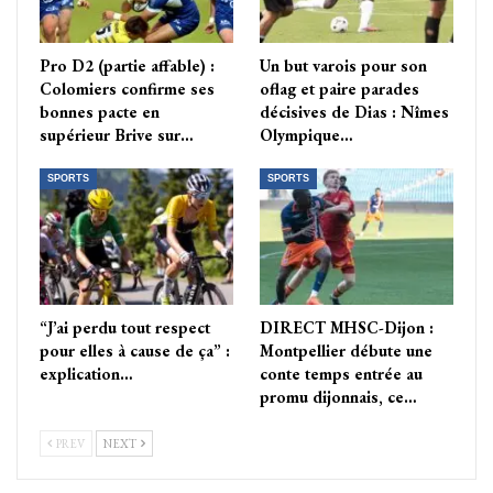
Pro D2 (partie affable) :
Un but varois pour son
Colomiers confirme ses
oflag et paire parades
bonnes pacte en
décisives de Dias : Nîmes
supérieur Brive sur…
Olympique…
SPORTS
SPORTS
“J’ai perdu tout respect
DIRECT MHSC-Dijon :
pour elles à cause de ça” :
Montpellier débute une
explication…
conte temps entrée au
promu dijonnais, ce…
PREV
NEXT