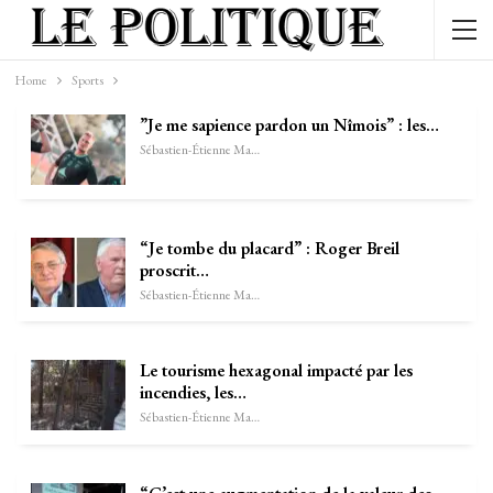
Home
Sports
”Je me sapience pardon un Nîmois” : les…
Sébastien-Étienne Marechal
“Je tombe du placard” : Roger Breil
proscrit…
Sébastien-Étienne Marechal
Le tourisme hexagonal impacté par les
incendies, les…
Sébastien-Étienne Marechal