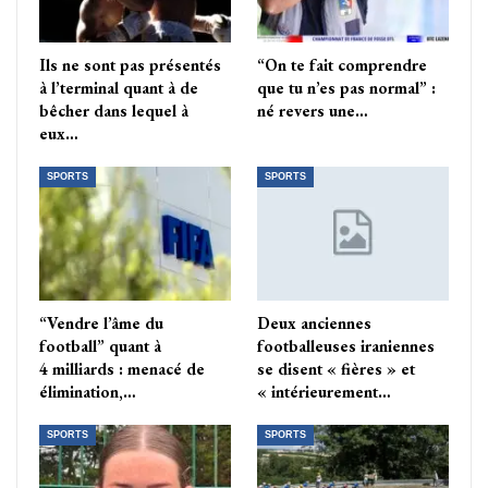
Ils ne sont pas présentés
“On te fait comprendre
à l’terminal quant à de
que tu n’es pas normal” :
bêcher dans lequel à
né revers une…
eux…
SPORTS
SPORTS
“Vendre l’âme du
Deux anciennes
football” quant à
footballeuses iraniennes
4 milliards : menacé de
se disent « fières » et
élimination,…
« intérieurement…
SPORTS
SPORTS