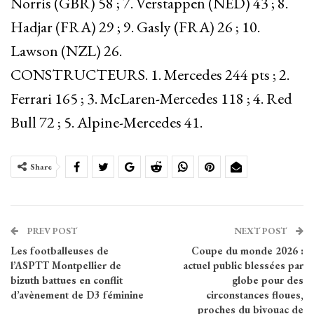
Norris (GBR) 58 ; 7. Verstappen (NED) 43 ; 8.
Hadjar (FRA) 29 ; 9. Gasly (FRA) 26 ; 10.
Lawson (NZL) 26.
CONSTRUCTEURS. 1. Mercedes 244 pts ; 2.
Ferrari 165 ; 3. McLaren-Mercedes 118 ; 4. Red
Bull 72 ; 5. Alpine-Mercedes 41.
Share
PREV POST
NEXT POST
Les footballeuses de
Coupe du monde 2026 :
l’ASPTT Montpellier de
actuel public blessées par
bizuth battues en conflit
globe pour des
d’avènement de D3 féminine
circonstances floues,
proches du bivouac de