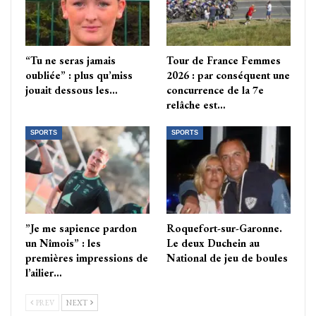
“Tu ne seras jamais
Tour de France Femmes
oubliée” : plus qu’miss
2026 : par conséquent une
jouait dessous les…
concurrence de la 7e
relâche est…
SPORTS
SPORTS
”Je me sapience pardon
Roquefort-sur-Garonne.
un Nîmois” : les
Le deux Duchein au
premières impressions de
National de jeu de boules
l’ailier…
PREV
NEXT