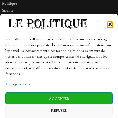
Politique
Sports
Tech
Gérer le consentement aux
Travail
cookies
Finance-Marches
Pour offrir les meilleures expériences, nous utilisons des technologies
telles que les cookies pour stocker et/ou accéder aux informations sur
Links
l'appareil. Le consentement à ces technologies nous permettra de
traiter des données telles que le comportement de navigation ou les
Contact
identifiants uniques sur ce site. Ne pas consentir ou retirer son
Sitemap
consentement peut affecter négativement certaines caractéristiques et
fonctions.
Manage services
News
Finance-Marches
Politics
ACCEPTER
Business
Tech
Health
Sports
Travel
REFUSER