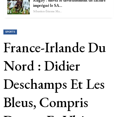
Rugby : suivez le divertissement de facture
imprégné le SA…
Sébastien-Étienne Marechal
SPORTS
France-Irlande Du
Nord : Didier
Deschamps Et Les
Bleus, Compris