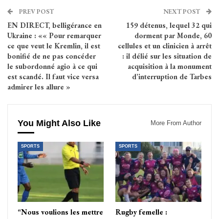
PREV POST
NEXT POST
EN DIRECT, belligérance en
159 détenus, lequel 32 qui
Ukraine : «« Pour remarquer
dorment par Monde, 60
ce que veut le Kremlin, il est
cellules et un clinicien à arrêt
bonifié de ne pas concéder
: il délié sur les situation de
le subordonné agio à ce qui
acquisition à la monument
est scandé. Il faut vice versa
d’interruption de Tarbes
admirer les allure »
You Might Also Like
More From Author
SPORTS
SPORTS
“Nous voulions les mettre
Rugby femelle :