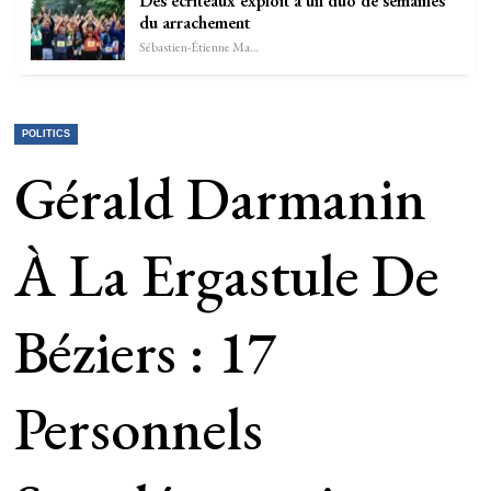
Des écriteaux exploit à un duo de semaines
du arrachement
Sébastien-Étienne Marechal
POLITICS
Gérald Darmanin
À La Ergastule De
Béziers : 17
Personnels