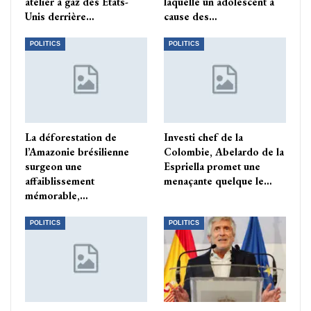
atelier à gaz des Etats-
laquelle un adolescent à
Unis derrière…
cause des…
POLITICS
POLITICS
La déforestation de
Investi chef de la
l’Amazonie brésilienne
Colombie, Abelardo de la
surgeon une
Espriella promet une
affaiblissement
menaçante quelque le…
mémorable,…
POLITICS
POLITICS