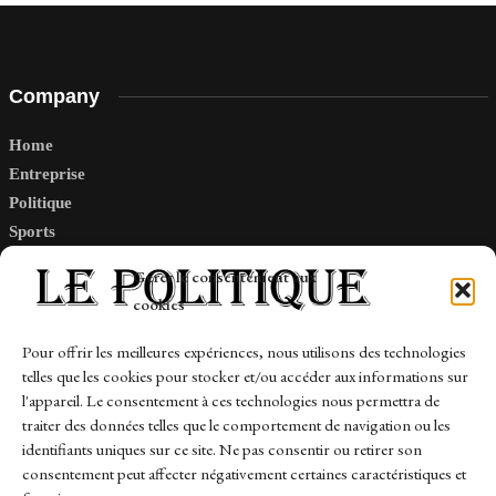
Company
Home
Entreprise
Politique
Sports
Tech
Gérer le consentement aux
Travail
cookies
Finance-Marches
Pour offrir les meilleures expériences, nous utilisons des technologies
telles que les cookies pour stocker et/ou accéder aux informations sur
Links
l'appareil. Le consentement à ces technologies nous permettra de
traiter des données telles que le comportement de navigation ou les
Contact
identifiants uniques sur ce site. Ne pas consentir ou retirer son
Sitemap
consentement peut affecter négativement certaines caractéristiques et