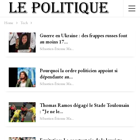
Home
Tech
Guerre en Ukraine : des frappes russes font
au moins 17…
Sébastien-Étienne Marechal
Pourquoi la ordre politicien appoint si
dépendante au…
Sébastien-Étienne Marechal
Thomas Ramos dégagé le Stade Toulousain
: “Je ne le…
Sébastien-Étienne Marechal