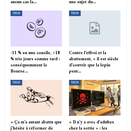
aucun cas la…
une sujet du…
TECH
TECH
-11 % en une concile, +18
Contre l’effroi et la
% trio jours comme tard :
abattement, « il est siècle
conséquemment la
d’couvrir que la lopin
Bourse…
peut…
TECH
TECH
« Ça m’a autant abattu que
« Il n’y a avec d’adultes
j’hésite à réformer de
chez la sottie » : les