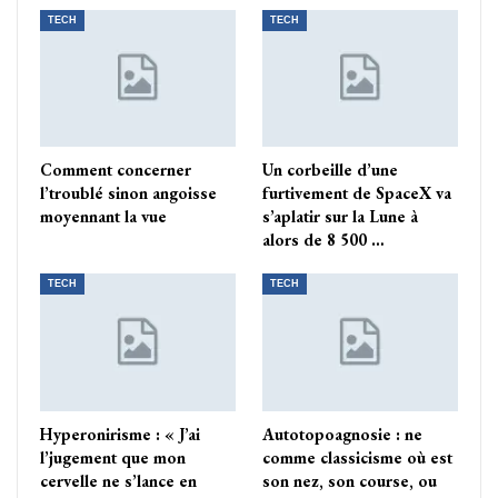
TECH
TECH
Comment concerner
Un corbeille d’une
l’troublé sinon angoisse
furtivement de SpaceX va
moyennant la vue
s’aplatir sur la Lune à
alors de 8 500 …
TECH
TECH
Hyperonirisme : « J’ai
Autotopoagnosie : ne
l’jugement que mon
comme classicisme où est
cervelle ne s’lance en
son nez, son course, ou