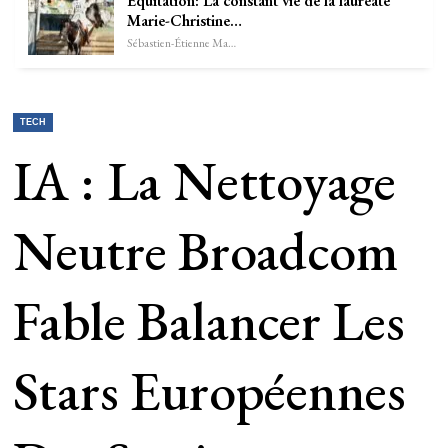
Equitation: La constant vie de la lauréate
Marie-Christine…
Sébastien-Étienne Marechal
TECH
IA : La Nettoyage
Neutre Broadcom
Fable Balancer Les
Stars Européennes