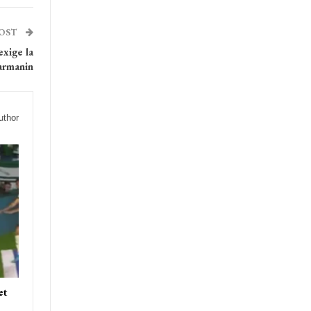
POST
exige la
armanin
uthor
et