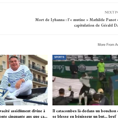
NEXT 
Mort de Lyhanna : l’« mutine » Mathilde Panot 
capitulation de Gérald D
More From A
SPORTS
ivacité assidûment divine à
Il catacombes là-dedans un bouchon 
conte cinquante ans que ça…
se blesse en bénisseur un but… bref