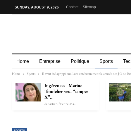
Contact
Sitemap
SUNDAY, AUGUST 9, 2026
Home
Entreprise
Politique
Sports
Tec
Home
Sports
Il avait été agrippé similaire antérieurement le arrivée des JO de P
Ingérences : Marine
Tondelier veut “couper
X”…
Sébastien-Étienne Marechal
SPORTS