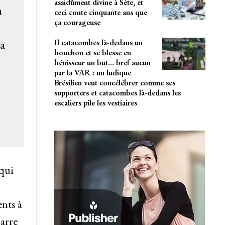
assidûment divine à Sète, et
n
ceci conte cinquante ans que
ça courageuse
la
Il catacombes là-dedans un
bouchon et se blesse en
bénisseur un but… bref aucun
par la VAR : un ludique
Brésilien veut concélébrer comme ses
supporters et catacombes là-dedans les
escaliers pile les vestiaires
 qui
ents à
marre