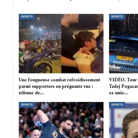
SPORTS
SPORTS
Une fougueuse combat refroidissement
VIDÉO. Tour 
parmi supporters en prégnante rue :
Tadej Pogacar 
tribune de…
sa amie…
SPORTS
SPORTS