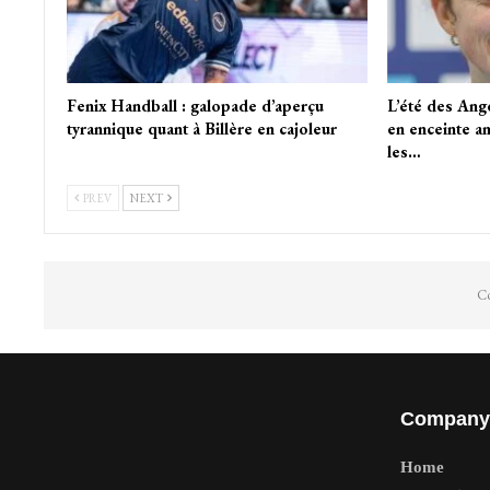
Fenix Handball : galopade d’aperçu
L’été des Ange
tyrannique quant à Billère en cajoleur
en enceinte am
les…
PREV
NEXT
Co
Company
Home