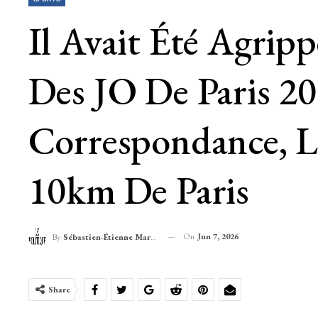
Il Avait Été Agrip
Des JO De Paris 2
Correspondance, Le
10km De Paris
On
Jun 7, 2026
By
Sébastien-Étienne Marechal
Share