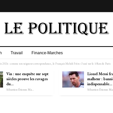
h
Travail
Finance-Marches
aris 2024 : comme son seigneur correspondance, le Français Mehdi Frère s’taxé sur le 10km de Paris
Vin : une enquête sur sept
Lionel Messi fr
siècles prouve les ravages
malheur : banni
du…
indispensable…
Sébastien-Étienne Marechal
Séb