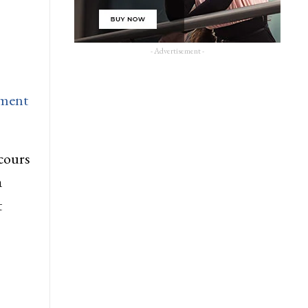
- Advertisement -
ement
ecours
a
t