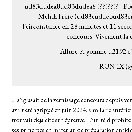
ud83dudea8ud83dudea8 ???????? ! Pou
— Mehdi Frère (ud83cuddebud83cuddf7
l’circonstance en 28 minutes et 11 sec
concours. Vivement la 
Allure et gomme u2192 c
— RUN’IX (
Il s’agissait de la vernissage concours depuis 
avait été agrippé en juin 2024, similaire antér
trouvait déjà cité sur épreuve. L’unité d’probit
ses principes en matériau de préparation antido