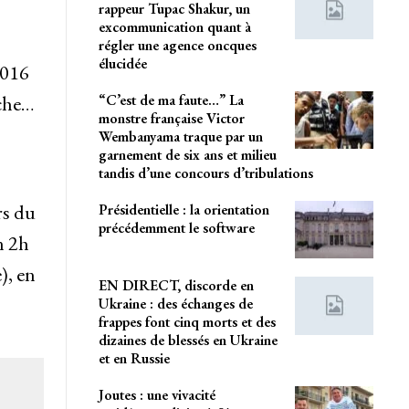
rappeur Tupac Shakur, un
excommunication quant à
régler une agence oncques
élucidée
2016
“C’est de ma faute…” La
nche…
monstre française Victor
Wembanyama traque par un
garnement de six ans et milieu
tandis d’une concours d’tribulations
rs du
Présidentielle : la orientation
précédemment le software
n 2h
), en
EN DIRECT, discorde en
Ukraine : des échanges de
frappes font cinq morts et des
dizaines de blessés en Ukraine
et en Russie
Joutes : une vivacité