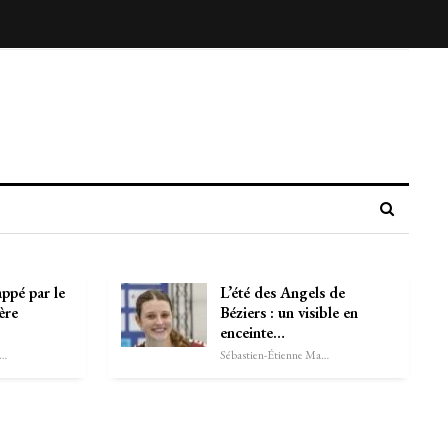
appé par le
L’été des Angels de
ère
Béziers : un visible en
enceinte…
astien-Étienne Marechal
Sébastien-Étienne Marechal