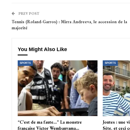
PREV POST
Tennis (Roland-Garros) : Mirra Andreeva, le accession de la
majorité
You Might Also Like
SPORTS
SPORTS
“C’est de ma faute…” La monstre
Joutes : une v
française Victor Wembanyama…
Sète, et ceci 