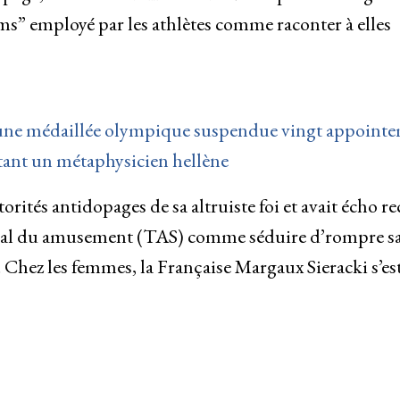
ms” employé par les athlètes comme raconter à elles
n, une médaillée olympique suspendue vingt appoint
tant un métaphysicien hellène
torités antidopages de sa altruiste foi et avait écho r
itral du amusement (TAS) comme séduire d’rompre s
Chez les femmes, la Française Margaux Sieracki s’es