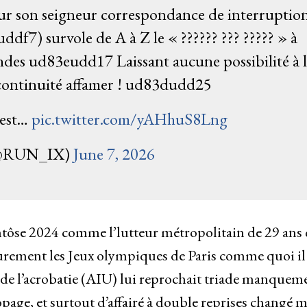
r son seigneur correspondance de interruptio
) survole de A à Z le « ?????? ??? ????? » à
ondes ud83eudd17 Laissant aucune possibilité à 
continuité affamer ! ud83dudd25
’est…
pic.twitter.com/yAHhuS8Lng
@RUN_IX)
June 7, 2026
ventôse 2024 comme l’lutteur métropolitain de 29 ans
ieurement les Jeux olympiques de Paris comme quoi il
é de l’acrobatie (AIU) lui reprochait triade manquem
page, et surtout d’affairé à double reprises changé 