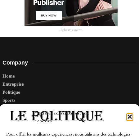
- Advertisement -
Company
Home
Entreprise
Politique
Sports
Tech
Gérer le consentement aux
Travail
cookies
Finance-Marches
Pour offrir les meilleures expériences, nous utilisons des technologies