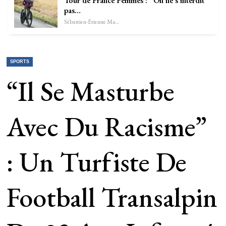
Tour de France Femmes : “On ne s’interdit
pas…
Sébastien-Étienne Marechal
SPORTS
“Il Se Masturbe
Avec Du Racisme”
: Un Turfiste De
Football Transalpin