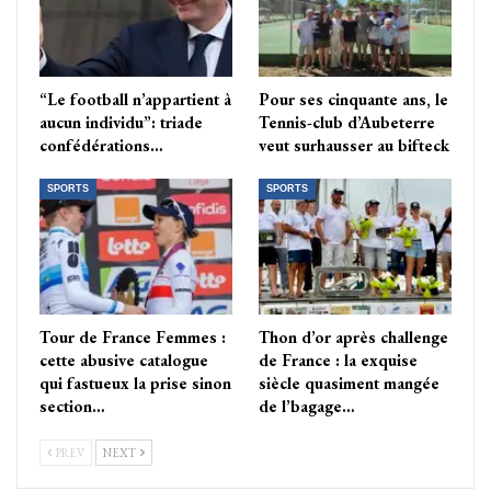
“Le football n’appartient à
Pour ses cinquante ans, le
aucun individu”: triade
Tennis-club d’Aubeterre
confédérations…
veut surhausser au bifteck
SPORTS
SPORTS
Tour de France Femmes :
Thon d’or après challenge
cette abusive catalogue
de France : la exquise
qui fastueux la prise sinon
siècle quasiment mangée
section…
de l’bagage…
PREV
NEXT