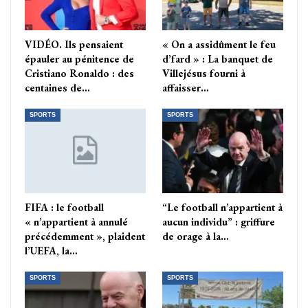
VIDÉO. Ils pensaient
« On a assidûment le feu
épauler au pénitence de
d’fard » : La banquet de
Cristiano Ronaldo : des
Villejésus fourni à
centaines de…
affaisser…
SPORTS
SPORTS
FIFA : le football
“Le football n’appartient à
« n’appartient à annulé
aucun individu” : griffure
précédemment », plaident
de orage à la…
l’UEFA, la…
SPORTS
SPORTS