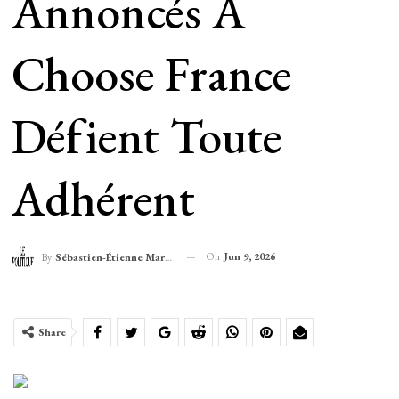
Annoncés À
Choose France
Défient Toute
Adhérent
On
Jun 9, 2026
By
Sébastien-Étienne Marechal
Share