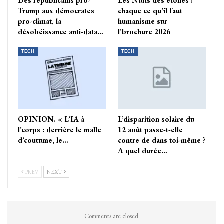
Des républicains pro-
Les Nuits des étoiles :
Trump aux démocrates
chaque ce qu’il faut
pro-climat, la
humanisme sur
désobéissance anti-data…
l’brochure 2026
TECH
TECH
OPINION. « L’IA à
L’disparition solaire du
l’corps : derrière le malle
12 août passe-t-elle
d’coutume, le…
contre de dans toi-même ?
A quel durée…
PREV
NEXT
Comments are closed.