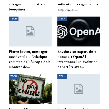
atteignable et illustré à
authentiques ciguë contre
bouquiner…
empoigner…
TECH
TECH
Pierre Jouvet, messager
Enceinte en expert de «
occidental : « L’viatique
donut » : OpenAI
commun de l’Europe doit
intentionnel un évolution
montrer de…
départ IA avec…
TECH
TECH