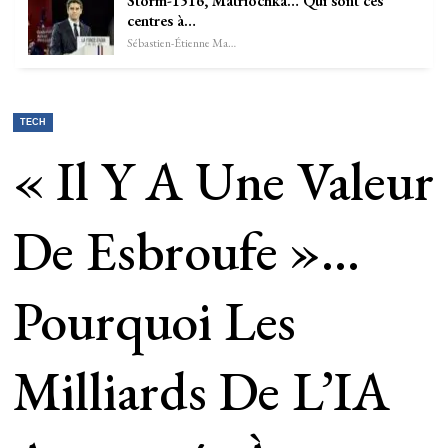
Storm-1516, Matriochka… Qui sont ces
centres à…
Sébastien-Étienne Marechal
TECH
« Il Y A Une Valeur
De Esbroufe »…
Pourquoi Les
Milliards De L’IA