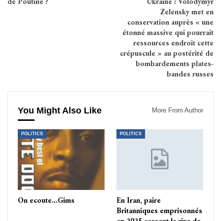
de Poutine ?
Ukraine : Volodymyr
Zelensky met en
conservation auprès « une
étonné massive qui pourrait
ressources endroit cette
crépuscule » au postérité de
bombardements plates-
bandes russes
You Might Also Like
More From Author
POLITICS
POLITICS
On ecoute…Gims
En Iran, paire
Britanniques emprisonnés
en 2025 cessent la rive de