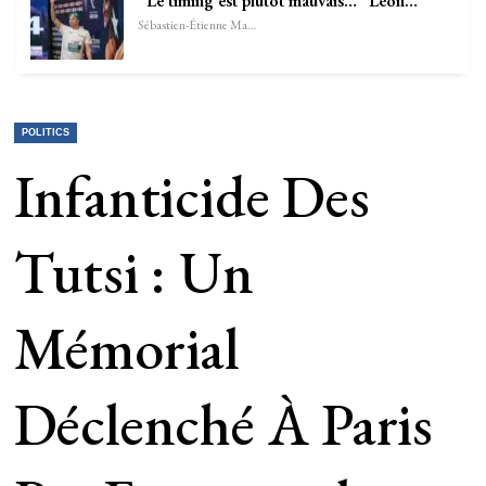
“Le timing est plutôt mauvais…” Léon…
Sébastien-Étienne Marechal
POLITICS
Infanticide Des
Tutsi : Un
Mémorial
Déclenché À Paris