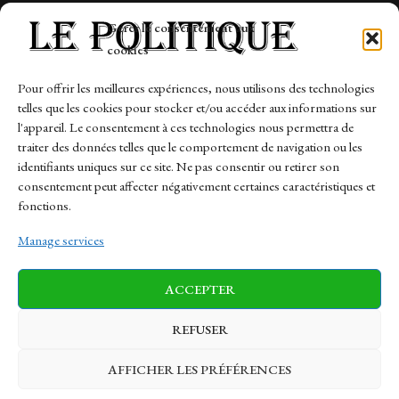
Tech
Gérer le consentement aux
Travail
cookies
Finance-Marches
Pour offrir les meilleures expériences, nous utilisons des technologies
telles que les cookies pour stocker et/ou accéder aux informations sur
Links
l'appareil. Le consentement à ces technologies nous permettra de
traiter des données telles que le comportement de navigation ou les
Contact
identifiants uniques sur ce site. Ne pas consentir ou retirer son
Sitemap
consentement peut affecter négativement certaines caractéristiques et
fonctions.
Manage services
News
Finance-Marches
Politics
ACCEPTER
Business
Tech
Health
Sports
Travel
REFUSER
AFFICHER LES PRÉFÉRENCES
© 1997-2026 - lepolitique.net. All Rights Reserved.