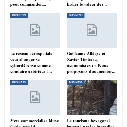
peut commander,…
brûler le valeur des…
BUSINESS
BUSINESS
La réseau aérospatiale
Guillaume Allègre et
veut allonger sa
Xavier Timbeau,
cyberdéfense comme
économistes : « Nous
conduire extérieur à…
proposons d’augmenter…
BUSINESS
BUSINESS
Meta commercialise Muse
Le tourisme hexagonal
Code, son IA
impacté par les incendies,