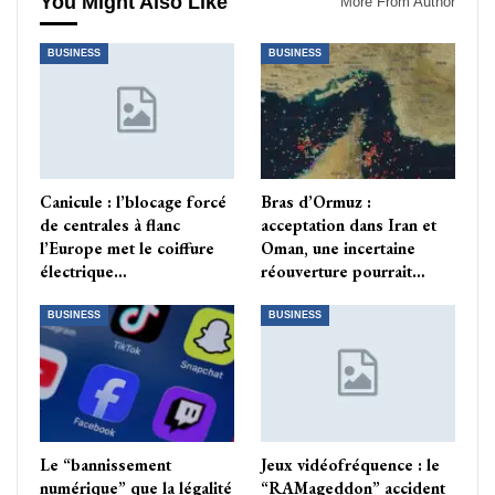
You Might Also Like
More From Author
BUSINESS
BUSINESS
Canicule : l’blocage forcé
Bras d’Ormuz :
de centrales à flanc
acceptation dans Iran et
l’Europe met le coiffure
Oman, une incertaine
électrique…
réouverture pourrait…
BUSINESS
BUSINESS
Le “bannissement
Jeux vidéofréquence : le
numérique” que la légalité
“RAMageddon” accident