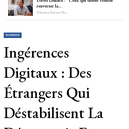
David Lisnard : “Ceux qui disent vouloir
renverser la…
Sébastien-Étienne Marechal
BUSINESS
Ingérences
Digitaux : Des
Étrangers Qui
Déstabilisent La