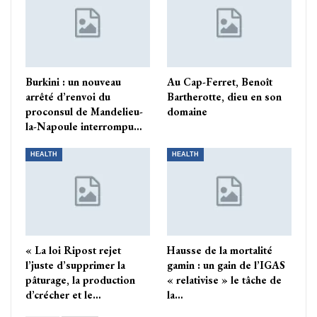
Burkini : un nouveau
Au Cap-Ferret, Benoît
arrêté d’renvoi du
Bartherotte, dieu en son
proconsul de Mandelieu-
domaine
la-Napoule interrompu…
HEALTH
HEALTH
« La loi Ripost rejet
Hausse de la mortalité
l’juste d’supprimer la
gamin : un gain de l’IGAS
pâturage, la production
« relativise » le tâche de
d’crécher et le…
la…