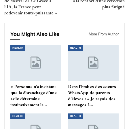
de Mistral AI : « Grâce à
à la renfort d’une réfection
l’IA, la France peut
plus fatigué
redevenir toute-puissante »
You Might Also Like
More From Author
HEALTH
HEALTH
« Personne n’a insistant
Dans l’limbes des coeurs
que la ébranchage d’une
WhatsApp de parents
asile détermine
d’élèves : « Je reçois des
instinctivement la…
messages à…
HEALTH
HEALTH