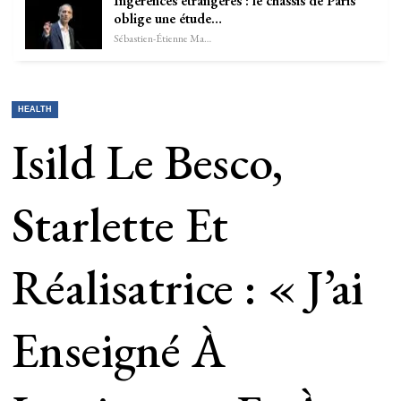
Ingérences étrangères : le châssis de Paris
oblige une étude…
Sébastien-Étienne Marechal
HEALTH
Isild Le Besco,
Starlette Et
Réalisatrice : « J’ai
Enseigné À