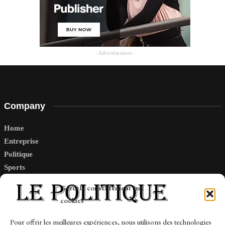
- Advertisement -
Company
Home
Entreprise
Politique
Sports
Tech
Gérer le consentement aux
Travail
cookies
Finance-Marches
Pour offrir les meilleures expériences, nous utilisons des technologies