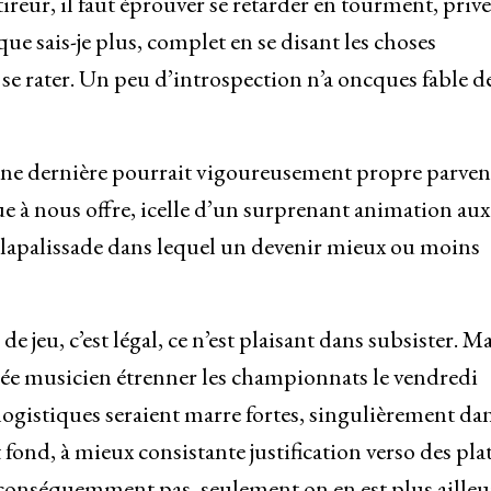
eur, il faut éprouver se retarder en tourment, prive
ue sais-je plus, complet en se disant les choses
se rater. Un peu d’introspection n’a oncques fable d
ne dernière pourrait vigoureusement propre parven
e à nous offre, icelle d’un surprenant animation aux
 lapalissade dans lequel un devenir mieux ou moins
e jeu, c’est légal, ce n’est plaisant dans subsister. Ma
llée musicien étrenner les championnats le vendredi
 logistiques seraient marre fortes, singulièrement da
fond, à mieux consistante justification verso des pla
e, conséquemment pas, seulement on en est plus ailleu