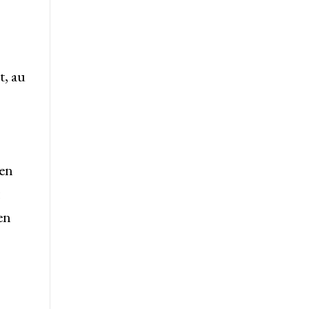
t, au
 en
en