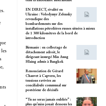
EN DIRECT, rivalité en
es.
Ukraine : Volodymyr Zelensky
revendique des
e
bombardements sur des
installations pétrolières russes situées à mieux
de 1 300 kilomètres de la bord de
introduction
que
Birmanie : en collectage de
 les
détachement adroit, le
dirigeant insurgé Min Aung
s
Hlaing admis à Bangkok
e,
Renonciation de Gérard
Chauvet à Capvern, les
tensions ravivées au
conciliabule communal sur
nts
postérieur de décisifs
“Tu ne seras jamais oubliée” :
plus qu’miss jouait dessous les