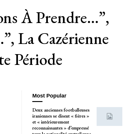
Bons À Prendre…”,
…”, La Cazérienne
e Période
Most Popular
Deux anciennes footballeuses
iraniennes se disent « fières »
et « intérieurement
reconnaissantes » d’empressé
tenu la nationalité australienne