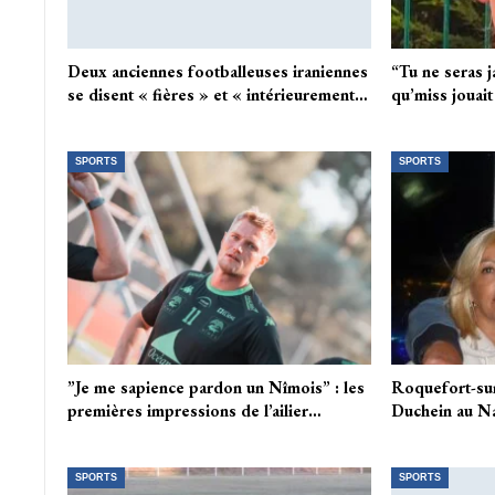
Deux anciennes footballeuses iraniennes
“Tu ne seras j
se disent « fières » et « intérieurement…
qu’miss jouai
SPORTS
SPORTS
”Je me sapience pardon un Nîmois” : les
Roquefort-su
premières impressions de l’ailier…
Duchein au Na
SPORTS
SPORTS