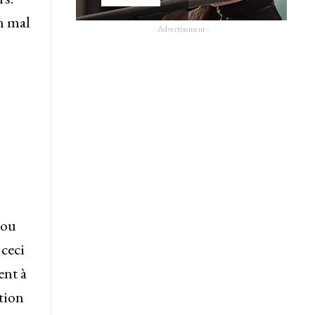
n mal
- Advertisement -
 ou
 ceci
ent à
tion