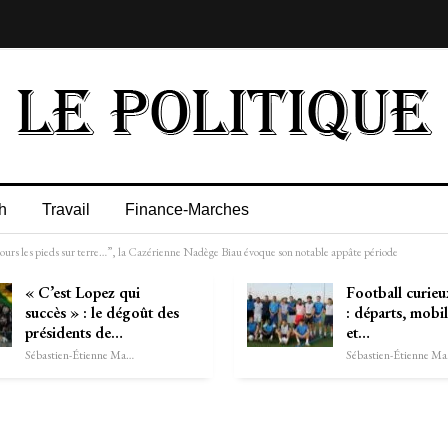
h
Travail
Finance-Marches
ujours les pieds sur terre…”, la Cazérienne Nadège Biau évoque son notable appâte période
« C’est Lopez qui
Football curieu
succès » : le dégoût des
: départs, mobil
présidents de…
et…
Sébastien-Étienne Marechal
Séb