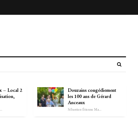
x – Local 2
Douzains congédiement
isation,
les 100 ans de Gérard
Anceaux
astien-Étienne Marechal
Sébastien-Étienne Marechal