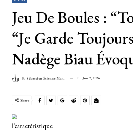
Jeu De Boules : “T
“Je Garde Toujours
Nadège Biau Évoqu
On
Jun 2, 2026
By
Sébastien-Étienne Marechal
Share
l’caractéristique