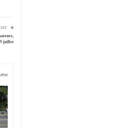
POST
nateurs,
 juillet
uthor