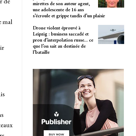
r de
mirettes de son auteur agent,
une adolescente de 16 ans
s’écroule et grippe tandis d’un plaisir
e mal
Drone violent éprouvé à
Leipzig : business saccadé et
prou d’interpolation russe… ce
que l’on sait au destinée de
ir
l’bataille
is
ns
teaux
rs.