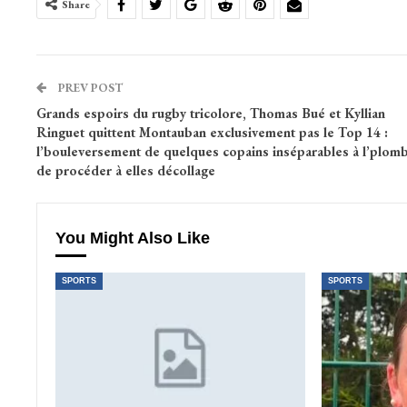
Share
PREV POST
Grands espoirs du rugby tricolore, Thomas Bué et Kyllian
Ringuet quittent Montauban exclusivement pas le Top 14 :
l’bouleversement de quelques copains inséparables à l’plom
de procéder à elles décollage
You Might Also Like
SPORTS
SPORTS