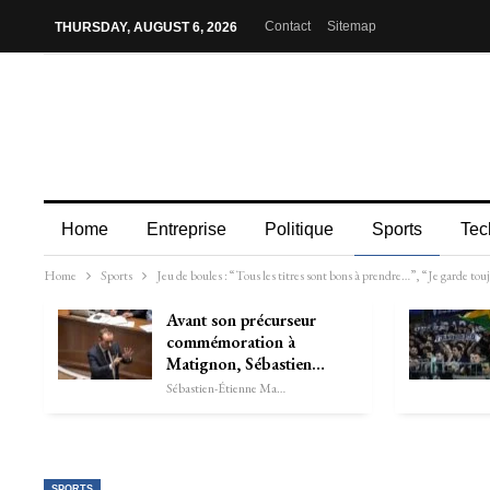
Contact
Sitemap
THURSDAY, AUGUST 6, 2026
Home
Entreprise
Politique
Sports
Tec
Home
Sports
Jeu de boules : “Tous les titres sont bons à prendre…”, “Je garde to
Avant son précurseur
commémoration à
Matignon, Sébastien…
Sébastien-Étienne Marechal
SPORTS