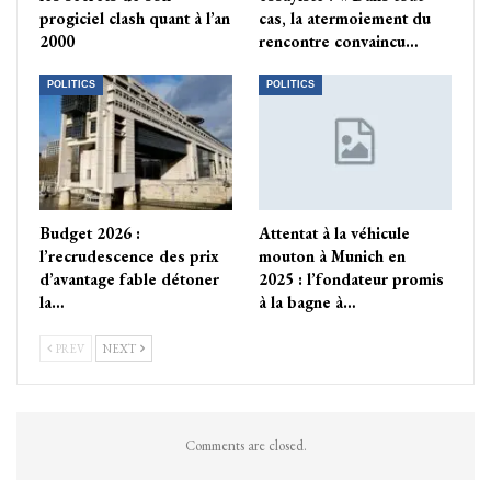
progiciel clash quant à l’an
cas, la atermoiement du
2000
rencontre convaincu…
POLITICS
POLITICS
Budget 2026 :
Attentat à la véhicule
l’recrudescence des prix
mouton à Munich en
d’avantage fable détoner
2025 : l’fondateur promis
la…
à la bagne à…
PREV
NEXT
Comments are closed.