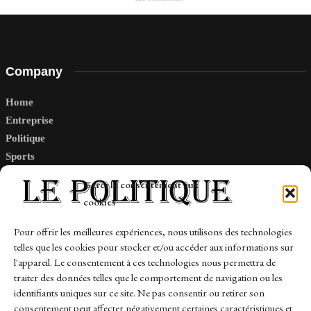
Company
Home
Entreprise
Politique
Sports
Tech
Gérer le consentement aux
Travail
cookies
Finance-Marches
Pour offrir les meilleures expériences, nous utilisons des technologies
telles que les cookies pour stocker et/ou accéder aux informations sur
Links
l'appareil. Le consentement à ces technologies nous permettra de
traiter des données telles que le comportement de navigation ou les
Contact
identifiants uniques sur ce site. Ne pas consentir ou retirer son
Sitemap
consentement peut affecter négativement certaines caractéristiques et