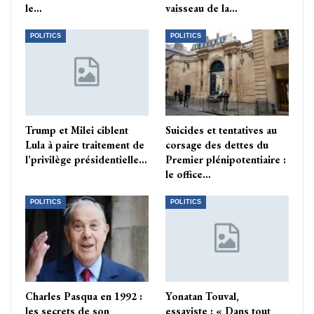
le…
vaisseau de la…
POLITICS
POLITICS
Trump et Milei ciblent
Suicides et tentatives au
Lula à paire traitement de
corsage des dettes du
l’privilège présidentielle…
Premier plénipotentiaire :
le office…
POLITICS
POLITICS
Charles Pasqua en 1992 :
Yonatan Touval,
les secrets de son
essayiste : « Dans tout