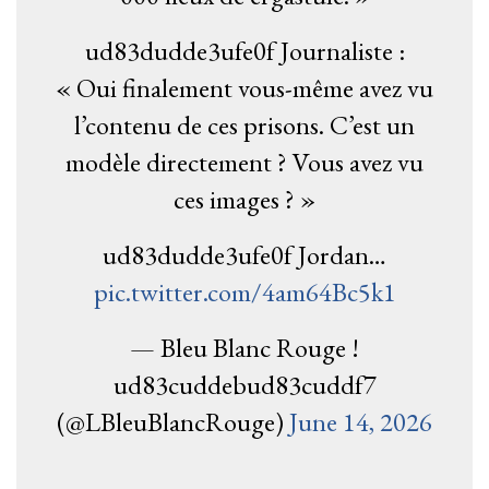
ud83dudde3ufe0f Journaliste :
« Oui finalement vous-même avez vu
l’contenu de ces prisons. C’est un
modèle directement ? Vous avez vu
ces images ? »
ud83dudde3ufe0f Jordan…
pic.twitter.com/4am64Bc5k1
— Bleu Blanc Rouge !
ud83cuddebud83cuddf7
(@LBleuBlancRouge)
June 14, 2026