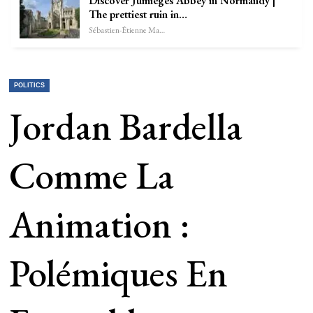
Discover Jumièges Abbey in Normandy |
The prettiest ruin in…
Sébastien-Étienne Marechal
POLITICS
Jordan Bardella
Comme La
Animation :
Polémiques En