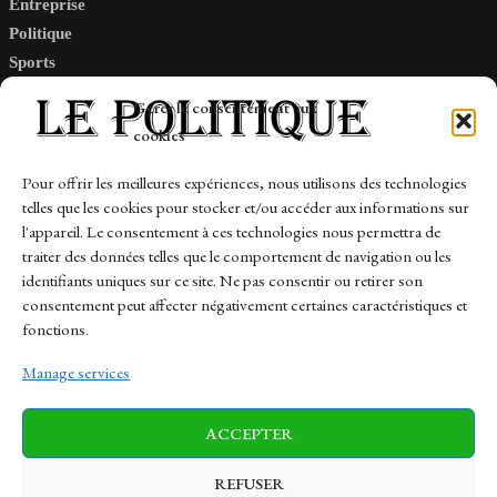
Entreprise
Politique
Sports
Tech
Gérer le consentement aux
Travail
cookies
Finance-Marches
Pour offrir les meilleures expériences, nous utilisons des technologies
telles que les cookies pour stocker et/ou accéder aux informations sur
Links
l'appareil. Le consentement à ces technologies nous permettra de
traiter des données telles que le comportement de navigation ou les
Contact
identifiants uniques sur ce site. Ne pas consentir ou retirer son
consentement peut affecter négativement certaines caractéristiques et
Sitemap
fonctions.
Manage services
News
Finance-Marches
Politics
ACCEPTER
Business
Tech
Health
Sports
Travel
REFUSER