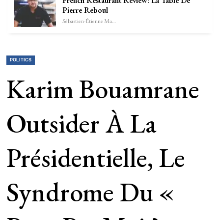
French Restaurant Review: La Table De
Pierre Reboul
Sébastien-Étienne Marechal
POLITICS
Karim Bouamrane
Outsider À La
Présidentielle, Le
Syndrome Du «