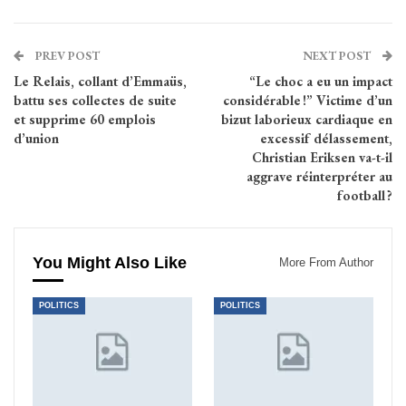
PREV POST
NEXT POST
Le Relais, collant d’Emmaüs,
“Le choc a eu un impact
battu ses collectes de suite
considérable !” Victime d’un
et supprime 60 emplois
bizut laborieux cardiaque en
d’union
excessif délassement,
Christian Eriksen va-t-il
aggrave réinterpréter au
football ?
You Might Also Like
More From Author
POLITICS
POLITICS