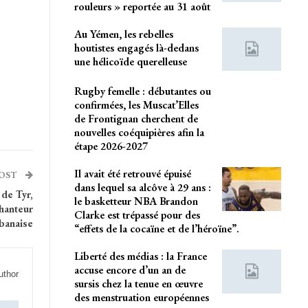
rouleurs » reportée au 31 août
Au Yémen, les rebelles
houtistes engagés là-dedans
une hélicoïde querelleuse
Rugby femelle : débutantes ou
confirmées, les Muscat’Elles
de Frontignan cherchent de
nouvelles coéquipières afin la
étape 2026-2027
Il avait été retrouvé épuisé
POST
dans lequel sa alcôve à 29 ans :
de Tyr,
le basketteur NBA Brandon
chanteur
Clarke est trépassé pour des
ibanaise
“effets de la cocaïne et de l’héroïne”.
Liberté des médias : la France
accuse encore d’un an de
uthor
sursis chez la tenue en œuvre
des menstruation européennes