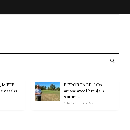
 le FFF
REPORTAGE. “On
e déceler
arrose avec l’eau de la
station…
astien-Étienne Marechal
Sébastien-Étienne Marechal