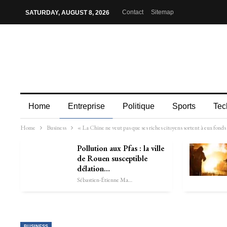
Contact
Sitemap
SATURDAY, AUGUST 8, 2026
Home
Entreprise
Politique
Sports
Tec
Home
Business
« La Chine ne veut pas que ses riches citoyens sortent à eux fonds
Pollution aux Pfas : la ville
de Rouen susceptible
délation…
Sébastien-Étienne Marechal
BUSINESS