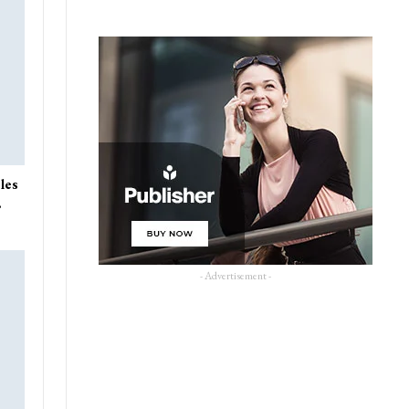
 les
…
- Advertisement -