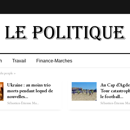
h
Travail
Finance-Marches
 du peuple »
Ukraine : au moins trio
Au Cap d’Agde,
morts pendant lequel de
Tour catastroph
nouvelles…
le football…
Sébastien-Étienne Marechal
Séb