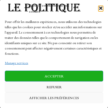
Tech
Gérer le consentement aux
Travail
cookies
Finance-Marches
Pour offrir les meilleures expériences, nous utilisons des technologies
telles que les cookies pour stocker et/ou accéder aux informations sur
Links
l'appareil. Le consentement à ces technologies nous permettra de
traiter des données telles que le comportement de navigation ou les
Contact
identifiants uniques sur ce site. Ne pas consentir ou retirer son
consentement peut affecter négativement certaines caractéristiques et
Sitemap
fonctions.
Manage services
News
Finance-Marches
Politics
ACCEPTER
Business
Tech
Health
Sports
Travel
REFUSER
AFFICHER LES PRÉFÉRENCES
© 1997-2026 - lepolitique.net. All Rights Reserved.