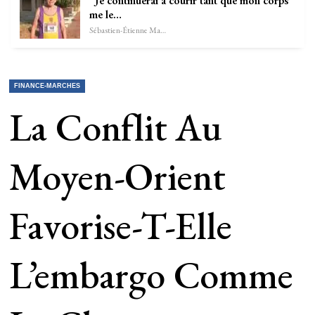
“Je continuerai à courir tant que mon corps
me le…
Sébastien-Étienne Marechal
FINANCE-MARCHES
La Conflit Au
Moyen-Orient
Favorise-T-Elle
L’embargo Comme