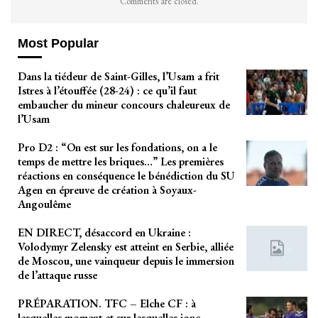
Comments are closed.
Most Popular
Dans la tiédeur de Saint-Gilles, l’Usam a frit
Istres à l’étouffée (28-24) : ce qu’il faut
embaucher du mineur concours chaleureux de
l’Usam
Pro D2 : “On est sur les fondations, on a le
temps de mettre les briques…” Les premières
réactions en conséquence le bénédiction du SU
Agen en épreuve de création à Soyaux-
Angoulême
EN DIRECT, désaccord en Ukraine :
Volodymyr Zelensky est atteint en Serbie, alliée
de Moscou, une vainqueur depuis le immersion
de l’attaque russe
PRÉPARATION. TFC – Elche CF : à
lesquelles moment et sur lesquelles jonc