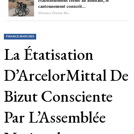
Habituellement fermé au assistant, le
cantonnement conscrit…
Sébastien-Étienne Marechal
FINANCE-MARCHES
La Étatisation
D’ArcelorMittal De
Bizut Consciente
Par L’Assemblée