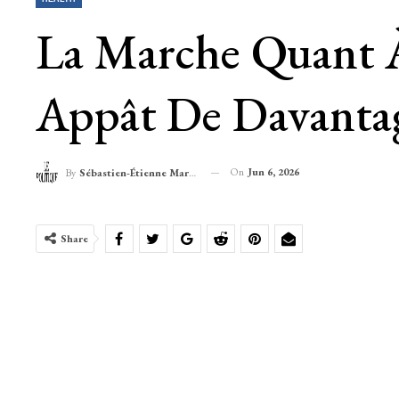
La Marche Quant À
Appât De Davantag
On
Jun 6, 2026
By
Sébastien-Étienne Marechal
Share