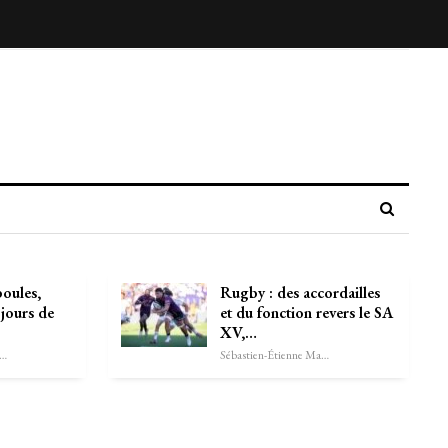
boules,
Rugby : des accordailles
 jours de
et du fonction revers le SA
XV,…
astien-Étienne Marechal
Sébastien-Étienne Marechal