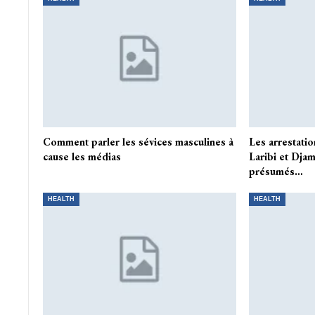
Comment parler les sévices masculines à
Les arrestati
cause les médias
Laribi et Dja
présumés…
HEALTH
HEALTH