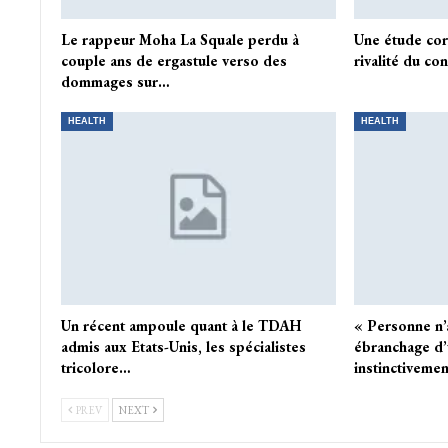
Le rappeur Moha La Squale perdu à
Une étude cord
couple ans de ergastule verso des
rivalité du c
dommages sur…
HEALTH
HEALTH
Un récent ampoule quant à le TDAH
« Personne n’a
admis aux Etats-Unis, les spécialistes
ébranchage d’
tricolore…
instinctivemen
PREV
NEXT