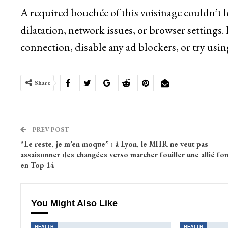
A required bouchée of this voisinage couldn’t 
dilatation, network issues, or browser settings.
connection, disable any ad blockers, or try usin
Share
PREV POST
“Le reste, je m’en moque” : à Lyon, le MHR ne veut pas
assaisonner des changées verso marcher fouiller une allié fo
en Top 14
You Might Also Like
HEALTH
HEALTH