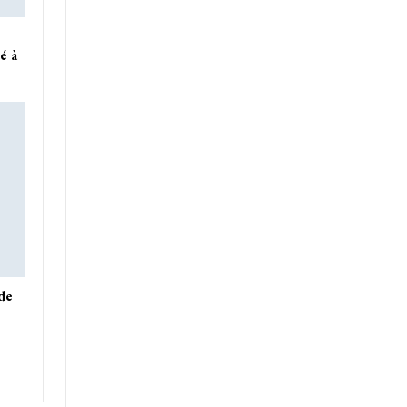
é à
de