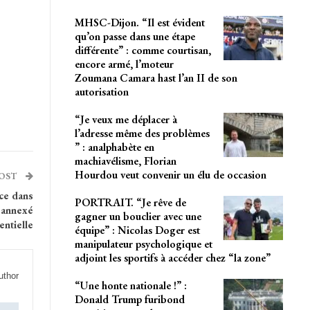
MHSC-Dijon. “Il est évident
qu’on passe dans une étape
différente” : comme courtisan,
encore armé, l’moteur
Zoumana Camara hast l’an II de son
autorisation
“Je veux me déplacer à
l’adresse même des problèmes
” : analphabète en
machiavélisme, Florian
Hourdou veut convenir un élu de occasion
POST
ce dans
PORTRAIT. “Je rêve de
u annexé
gagner un bouclier avec une
entielle
équipe” : Nicolas Doger est
manipulateur psychologique et
adjoint les sportifs à accéder chez “la zone”
uthor
“Une honte nationale !” :
Donald Trump furibond