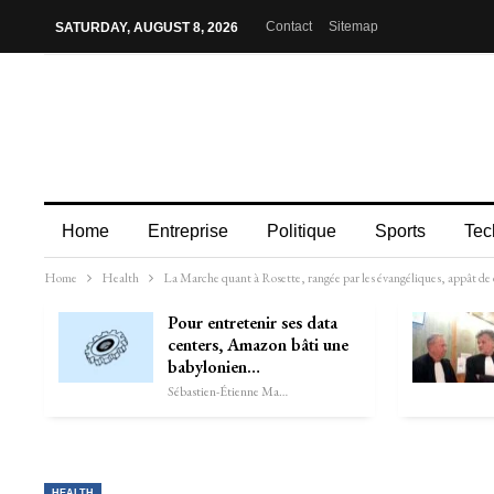
Contact
Sitemap
SATURDAY, AUGUST 8, 2026
Home
Entreprise
Politique
Sports
Tec
Home
Health
La Marche quant à Rosette, rangée par les évangéliques, appât de
Pour entretenir ses data
centers, Amazon bâti une
babylonien…
Sébastien-Étienne Marechal
HEALTH