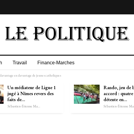
h
Travail
Finance-Marches
 davantage en davantage de jeunes catholiques
Un médiateur de Ligue 1
Rando, jeu de 
jugé à Nîmes revers des
accord : quatre
faits de…
détente en…
Sébastien-Étienne Marechal
Séb