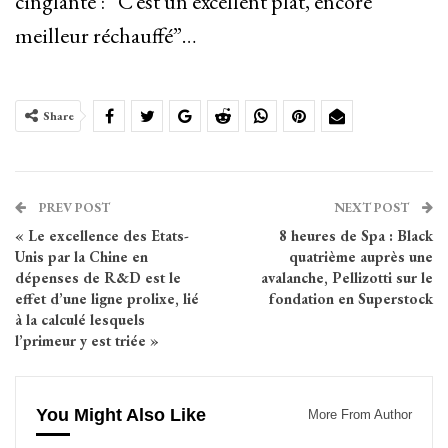
cinglante : “C’est un excellent plat, encore
meilleur réchauffé”…
Share
PREV POST
NEXT POST
« Le excellence des Etats-
8 heures de Spa : Black
Unis par la Chine en
quatrième auprès une
dépenses de R&D est le
avalanche, Pellizotti sur le
effet d’une ligne prolixe, lié
fondation en Superstock
à la calculé lesquels
l’primeur y est triée »
You Might Also Like
More From Author