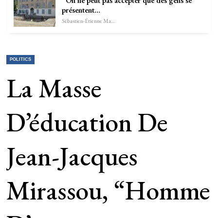
“On ne peut pas accepter que des gens se
présentent…
Sébastien-Étienne Marechal
POLITICS
La Masse
D’éducation De
Jean-Jacques
Mirassou, “homme