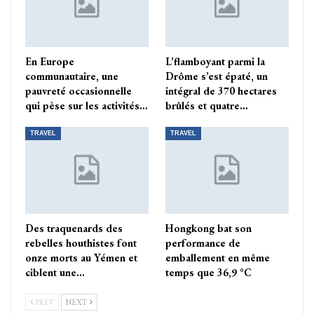
En Europe
L’flamboyant parmi la
communautaire, une
Drôme s’est épaté, un
pauvreté occasionnelle
intégral de 370 hectares
qui pèse sur les activités…
brûlés et quatre…
TRAVEL
TRAVEL
Des traquenards des
Hongkong bat son
rebelles houthistes font
performance de
onze morts au Yémen et
emballement en même
ciblent une…
temps que 36,9 °C
PREV
NEXT