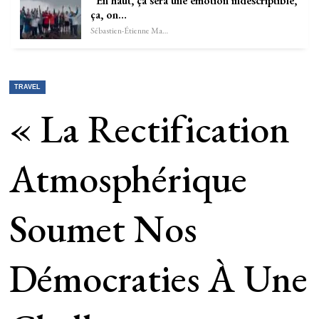
“En haut, ça sera une émotion indescriptible,
ça, on…
Sébastien-Étienne Marechal
TRAVEL
« La Rectification
Atmosphérique
Soumet Nos
Démocraties À Une