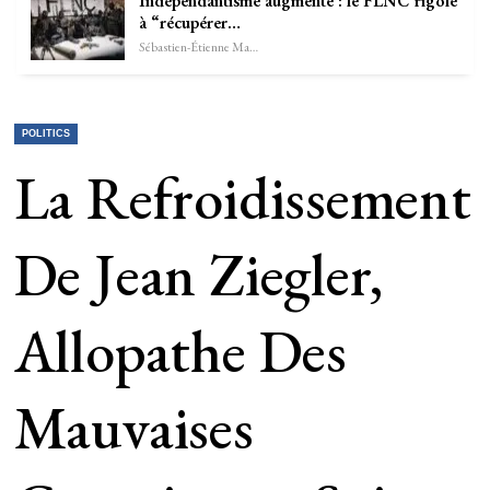
Indépendantisme augmente : le FLNC rigole
à “récupérer…
Sébastien-Étienne Marechal
POLITICS
La Refroidissement
De Jean Ziegler,
Allopathe Des
Mauvaises