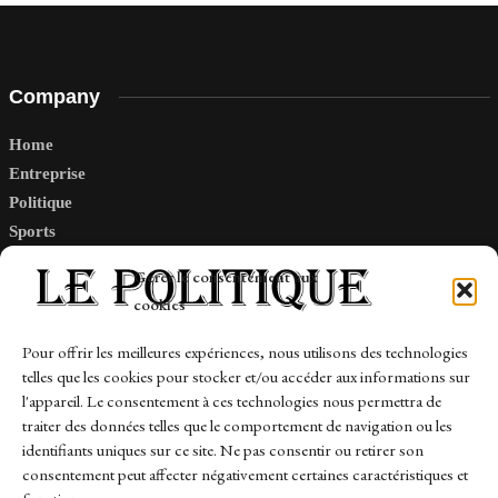
Company
Home
Entreprise
Politique
Sports
Tech
Gérer le consentement aux
Travail
cookies
Finance-Marches
Pour offrir les meilleures expériences, nous utilisons des technologies
telles que les cookies pour stocker et/ou accéder aux informations sur
Links
l'appareil. Le consentement à ces technologies nous permettra de
traiter des données telles que le comportement de navigation ou les
Contact
identifiants uniques sur ce site. Ne pas consentir ou retirer son
consentement peut affecter négativement certaines caractéristiques et
Sitemap