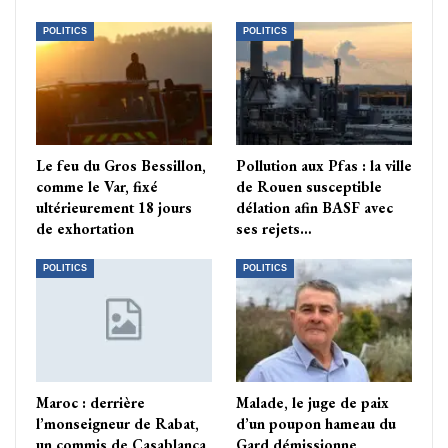
POLITICS
POLITICS
Le feu du Gros Bessillon,
Pollution aux Pfas : la ville
comme le Var, fixé
de Rouen susceptible
ultérieurement 18 jours
délation afin BASF avec
de exhortation
ses rejets…
POLITICS
POLITICS
Maroc : derrière
Malade, le juge de paix
l’monseigneur de Rabat,
d’un poupon hameau du
un commis de Casablanca
Gard démissionne