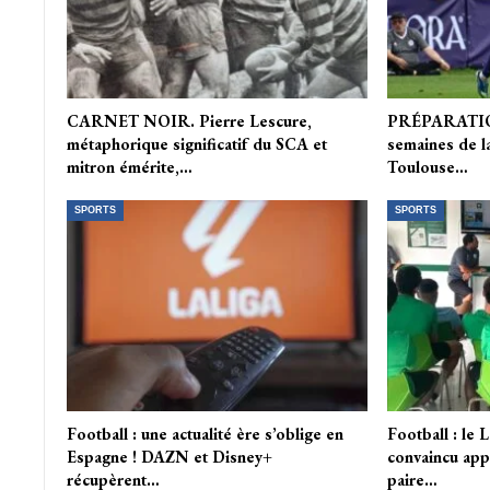
CARNET NOIR. Pierre Lescure,
PRÉPARATION.
métaphorique significatif du SCA et
semaines de la
mitron émérite,…
Toulouse…
SPORTS
SPORTS
Football : une actualité ère s’oblige en
Football : le 
Espagne ! DAZN et Disney+
convaincu appé
récupèrent…
paire…