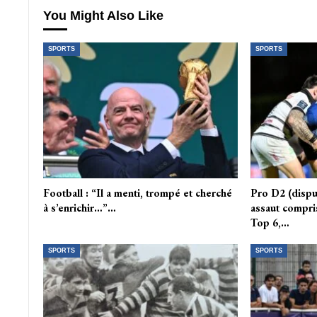
You Might Also Like
SPORTS
SPORTS
Football : “Il a menti, trompé et cherché
Pro D2 (disput
à s’enrichir…”…
assaut compri
Top 6,…
SPORTS
SPORTS