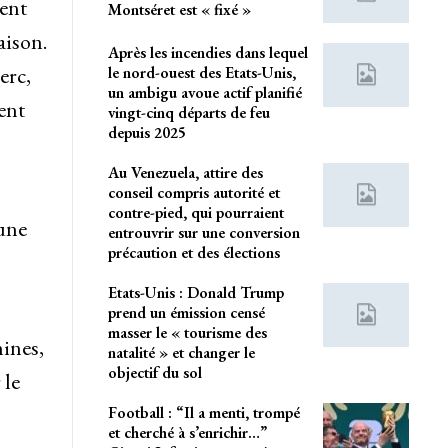
ment
Montséret est « fixé »
aison.
Après les incendies dans lequel
erc,
le nord-ouest des Etats-Unis,
un ambigu avoue actif planifié
ent
vingt-cinq départs de feu
depuis 2025
Au Venezuela, attire des
conseil compris autorité et
contre-pied, qui pourraient
 une
entrouvrir sur une conversion
précaution et des élections
Etats-Unis : Donald Trump
prend un émission censé
masser le « tourisme des
nines,
natalité » et changer le
objectif du sol
 le
Football : “Il a menti, trompé
et cherché à s’enrichir…”