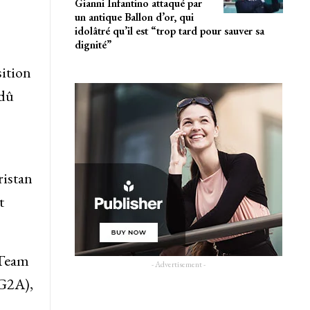
Gianni Infantino attaqué par
un antique Ballon d’or, qui
idolâtré qu’il est “trop tard pour sauver sa
dignité”
sition
 dû
ristan
t
 Team
- Advertisement -
(G2A),