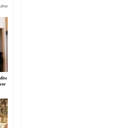
uthor
dite
teur