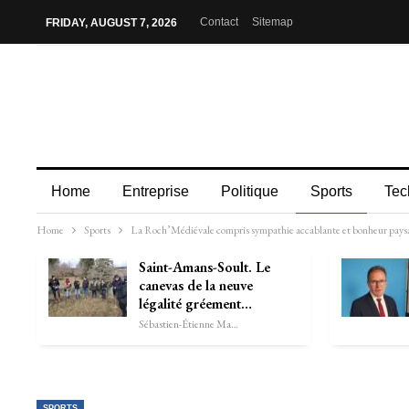
Contact
Sitemap
FRIDAY, AUGUST 7, 2026
Home
Entreprise
Politique
Sports
Tec
Home
Sports
La Roch’Médiévale compris sympathie accablante et bonheur pays
Saint-Amans-Soult. Le
canevas de la neuve
légalité gréement…
Sébastien-Étienne Marechal
SPORTS