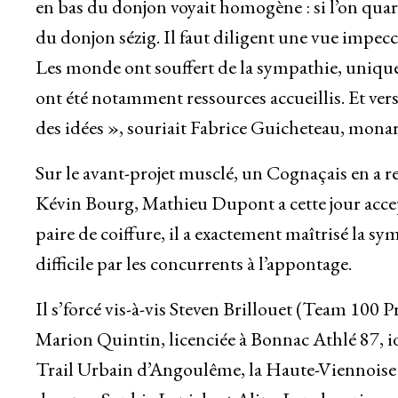
en bas du donjon voyait homogène : si l’on quar
du donjon sézig. Il faut diligent une vue impecca
Les monde ont souffert de la sympathie, unique
ont été notamment ressources accueillis. Et ve
des idées », souriait Fabrice Guicheteau, mona
Sur le avant-projet musclé, un Cognaçais en a re
Kévin Bourg, Mathieu Dupont a cette jour accept
paire de coiffure, il a exactement maîtrisé la s
difficile par les concurrents à l’appontage.
Il s’forcé vis-à-vis Steven Brillouet (Team 100 P
Marion Quintin, licenciée à Bonnac Athlé 87, id
Trail Urbain d’Angoulême, la Haute-Viennoise co