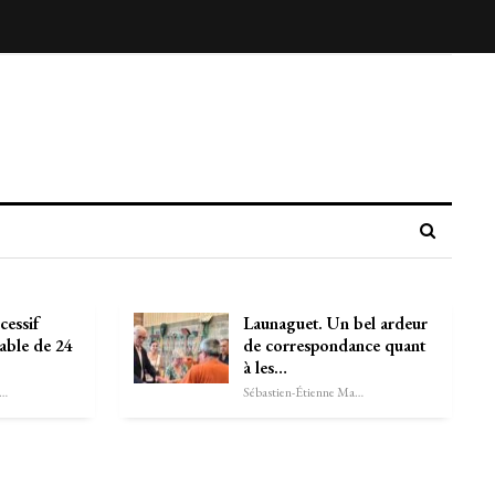
cessif
Launaguet. Un bel ardeur
able de 24
de correspondance quant
à les…
astien-Étienne Marechal
Sébastien-Étienne Marechal