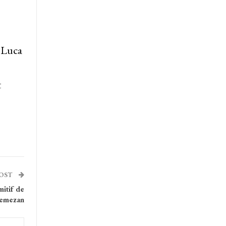
, Luca
t
POST
mitif de
emezan