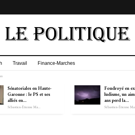
h
Travail
Finance-Marches
an
Sénatoriales en Haute-
Foudroyé en ex
Garonne : le PS et ses
ludisme, un aim
alliés en…
ans perd la…
Sébastien-Étienne Marechal
Séb