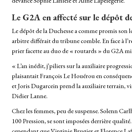
devance Sophie Laniele et Aline Lapelegerie.
Le G2A en affecté sur le dépôt d
Le dépôt de la Duchesse a comme promis son lot
arbitre différait du tribune comble. En face à l
prier facette au duo de « routards » du G2A mi
« L’an inédit, j’piliers sur la auxiliaire progre
plaisantait François Le Houérou en conséquence
et Joris Dugarcein prend la auxiliaire terrain, 
Didier Lanne.
Chez les femmes, peu de suspense. Solenn Carl
100 Pression, se sont imposées derrière qualit
cependant que Virginie Brugier et Florence Laff