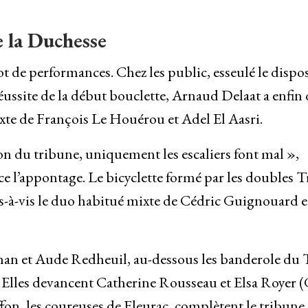
e la Duchesse
 de performances. Chez les public, esseulé le dispo
’réussite de la début bouclette, Arnaud Delaat a enfin
xte de François Le Houérou et Adel El Aasri.
ssion du tribune, uniquement les escaliers font mal »,
 l’appontage. Le bicyclette formé par les doubles T
vis-à-vis le duo habitué mixte de Cédric Guignouard e
han et Aude Redheuil, au-dessous les banderole du
é. Elles devancent Catherine Rousseau et Elsa Royer 
on, les coureuses de Fleurac, complètent le tribune.