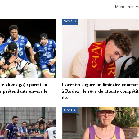
More From A
SPORTS
e alter ego) : parmi un
Corentin augure un liminaire comman
s prétendants envers le
à Rodez : le rêve de attente compéti
de…
SPORTS