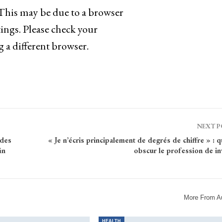
 This may be due to a browser
ings. Please check your
g a different browser.
NEXT 
 des
« Je n’écris principalement de degrés de chiffre » : q
in
obscur le profession de in
More From A
HEALTH