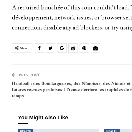
A required bouchée of this coin couldn’t load.
développement, network issues, or browser sett
connection, disable any ad blockers, or try usin
Share
PREV POST
Handball : des Bouillarguaises, des Nîmoises, des Nîmois et
futures recrues gardoises à l’tenue derrière les trophées de f
temps
You Might Also Like
HEALTH
HEALTH