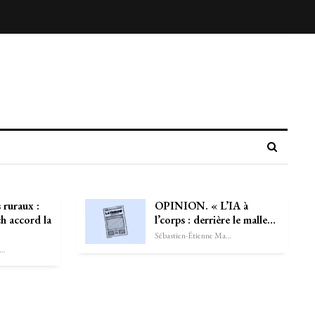
 ruraux :
OPINION. « L’IA à
h accord la
l’corps : derrière le malle…
Sébastien-Étienne Marechal
astien-Étienne Marechal