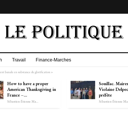
h
Travail
Finance-Marches
nt banale en substance de glorification »
How to have a proper
Souillac. Maires
American Thanksgiving in
Violaine Delpec
France –…
préfète
Sébastien-Étienne Marechal
Séb