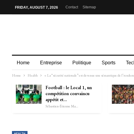
Contact
Sitemap
FRIDAY, AUGUST 7, 2026
Home
Entreprise
Politique
Sports
Tec
Home
Health
« La “sécurité nationale” est devenue une sémantique de l’rendeme
Football : le Local 1, un
compétition convaincu
appétit et…
Sébastien-Étienne Marechal
HEALTH