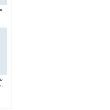
du
le
 et…