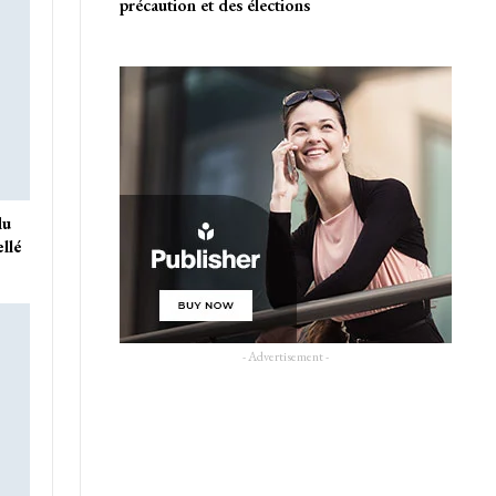
précaution et des élections
du
ellé
- Advertisement -