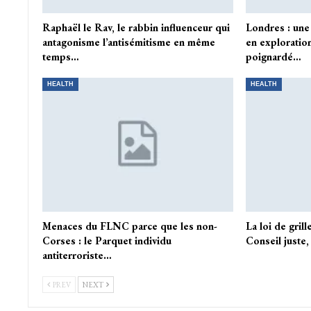
Raphaël le Rav, le rabbin influenceur qui
Londres : une
antagonisme l’antisémitisme en même
en exploration
temps…
poignardé…
HEALTH
HEALTH
Menaces du FLNC parce que les non-
La loi de grill
Corses : le Parquet individu
Conseil juste
antiterroriste…
PREV
NEXT