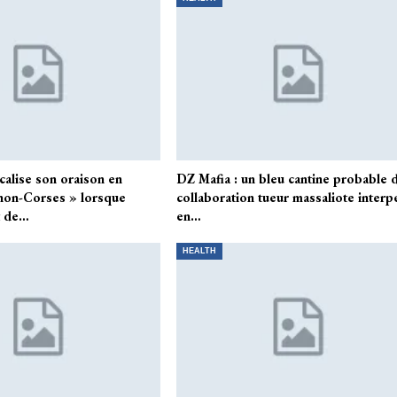
alise son oraison en
DZ Mafia : un bleu cantine probable 
s non-Corses » lorsque
collaboration tueur massaliote interp
t de…
en…
HEALTH