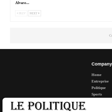
Alvaro…
PREV
NEXT
Co
Company
Home
Entreprise
Politique
Sports
Tech
Travail