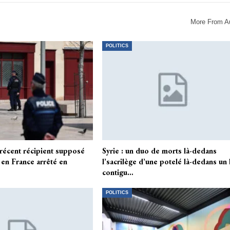
More From A
POLITICS
 récent récipient supposé
Syrie : un duo de morts là-dedans
 en France arrêté en
l’sacrilège d’une potelé là-dedans un
contigu…
POLITICS