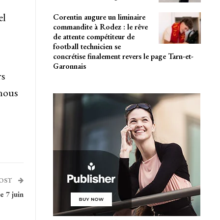
el
Corentin augure un liminaire
commandite à Rodez : le rêve
de attente compétiteur de
football technicien se
concrétise finalement revers le page Tarn-et-
Garonnais
rs
 nous
POST
e 7 juin