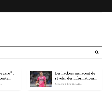
e zéro” :
Les hackers menacent de
aconte…
révéler des informations…
astien-Étienne Marechal
Sébastien-Étienne Marechal