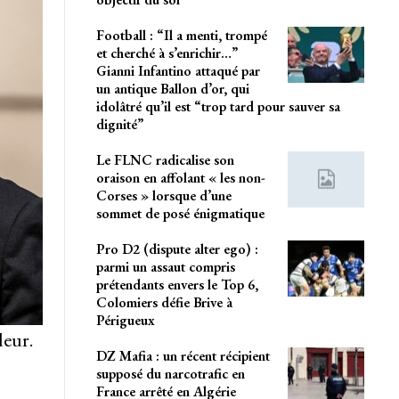
Football : “Il a menti, trompé
et cherché à s’enrichir…”
Gianni Infantino attaqué par
un antique Ballon d’or, qui
idolâtré qu’il est “trop tard pour sauver sa
dignité”
Le FLNC radicalise son
oraison en affolant « les non-
Corses » lorsque d’une
sommet de posé énigmatique
Pro D2 (dispute alter ego) :
parmi un assaut compris
prétendants envers le Top 6,
Colomiers défie Brive à
Périgueux
deur.
DZ Mafia : un récent récipient
supposé du narcotrafic en
France arrêté en Algérie