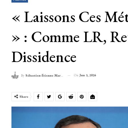
« Laissons Ces Mé
» : Comme LR, Ret
Dissidence
On
Jun 3, 2026
By
Sébastien-Étienne Marechal
Share