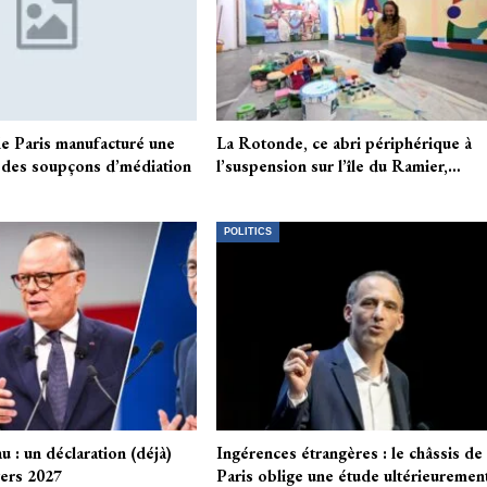
de Paris manufacturé une
La Rotonde, ce abri périphérique à
 des soupçons d’médiation
l’suspension sur l’île du Ramier,…
POLITICS
u : un déclaration (déjà)
Ingérences étrangères : le châssis de
ers 2027
Paris oblige une étude ultérieuremen