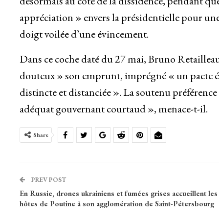
désormais au côté de la dissidence, pendant que
appréciation » envers la présidentielle pour un
doigt voilée d’une évincement.
Dans ce coche daté du 27 mai, Bruno Retailleau
douteux » son emprunt, imprégné « un pacte éq
distincte et distanciée ». La soutenu préférence
adéquat gouvernant courtaud », menace-t-il.
Share
PREV POST
En Russie, drones ukrainiens et fumées grises accueillent les
hôtes de Poutine à son agglomération de Saint-Pétersbourg