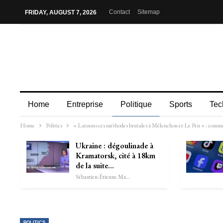
Contact
Sitemap
FRIDAY, AUGUST 7, 2026
Home
Entreprise
Politique
Sports
Tec
Home
Politics
« Laissons ces méthodes brutales à Mélenchon et Le Pen » : comme
Ukraine : dégoulinade à
Kramatorsk, cité à 18km
de la suite…
Sébastien-Étienne Marechal
POLITICS