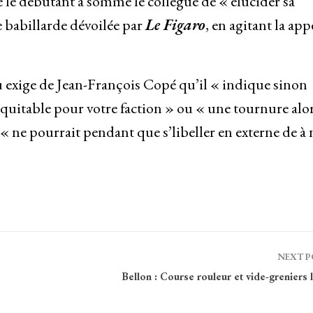
 le débutant a sommé le collègue de « élucider sa
e babillarde dévoilée par
Le Figaro
, en agitant la app
 exige de Jean-François Copé qu’il « indique sinon
uitable pour votre faction » ou « une tournure alo
 « ne pourrait pendant que s’libeller en externe de à
NEXT 
Bellon : Course rouleur et vide-greniers l