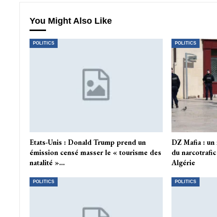
You Might Also Like
POLITICS
POLITICS
Etats-Unis : Donald Trump prend un
DZ Mafia : un
émission censé masser le « tourisme des
du narcotrafic
natalité »…
Algérie
POLITICS
POLITICS