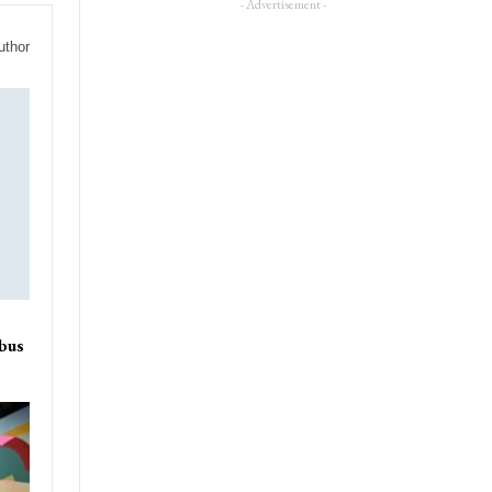
- Advertisement -
uthor
 bus