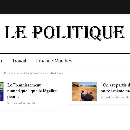
h
Travail
Finance-Marches
 LR, Retailleau et Copé au côté de la dissidence
Le “bannissement
“On est partis d
numérique” que la légalité
on toi-même r
peut…
Séb
Sébastien-Étienne Marechal