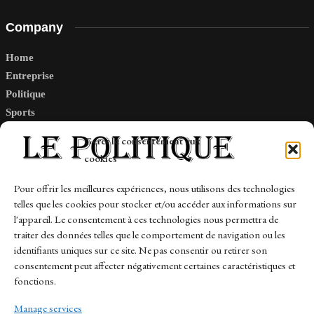
Company
Home
Entreprise
Politique
Sports
Tech
Gérer le consentement aux
Travail
cookies
Finance-Marches
Pour offrir les meilleures expériences, nous utilisons des technologies
telles que les cookies pour stocker et/ou accéder aux informations sur
Links
l'appareil. Le consentement à ces technologies nous permettra de
traiter des données telles que le comportement de navigation ou les
Contact
identifiants uniques sur ce site. Ne pas consentir ou retirer son
consentement peut affecter négativement certaines caractéristiques et
Sitemap
fonctions.
Manage services