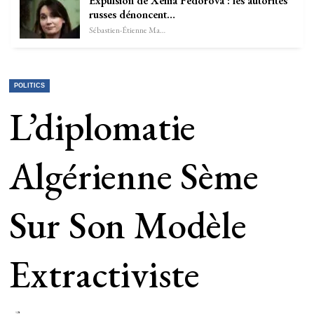
Expulsion de Xenia Fedorova : les autorités
russes dénoncent…
Sébastien-Étienne Marechal
POLITICS
L’diplomatie
Algérienne Sème
Sur Son Modèle
Extractiviste