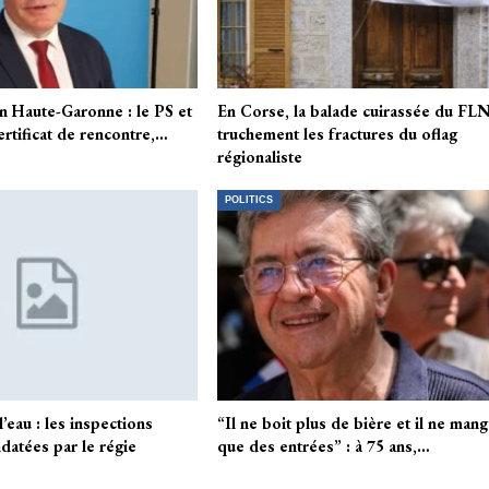
en Haute-Garonne : le PS et
En Corse, la balade cuirassée du FL
certificat de rencontre,…
truchement les fractures du oflag
régionaliste
POLITICS
l’eau : les inspections
“Il ne boit plus de bière et il ne man
datées par le régie
que des entrées” : à 75 ans,…