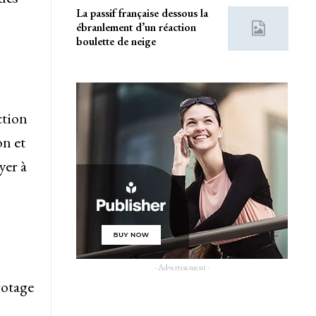
La passif française dessous la
ébranlement d’un réaction
boulette de neige
ction
on et
yer à
- Advertisement -
gotage