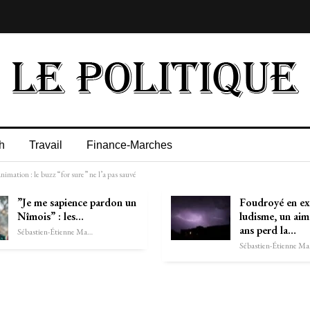
h
Travail
Finance-Marches
imation : le buzz “for sure” ne l’a pas sauvé
”Je me sapience pardon un
Foudroyé en ex
Nîmois” : les…
ludisme, un aim
ans perd la…
Sébastien-Étienne Marechal
Séb