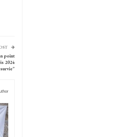
POST
on point
ris 2024
 survie”
uthor