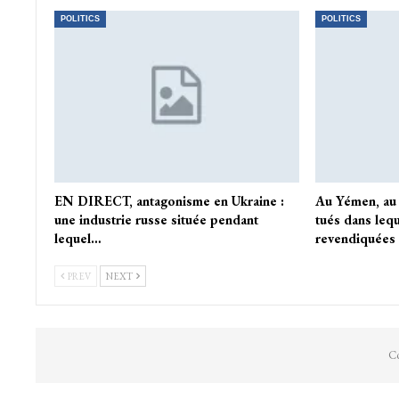
POLITICS
POLITICS
EN DIRECT, antagonisme en Ukraine :
Au Yémen, au 
une industrie russe située pendant
tués dans leq
lequel…
revendiquées
PREV
NEXT
Co