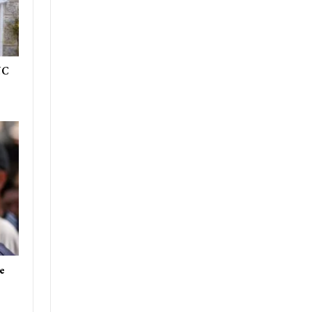
NC
ge