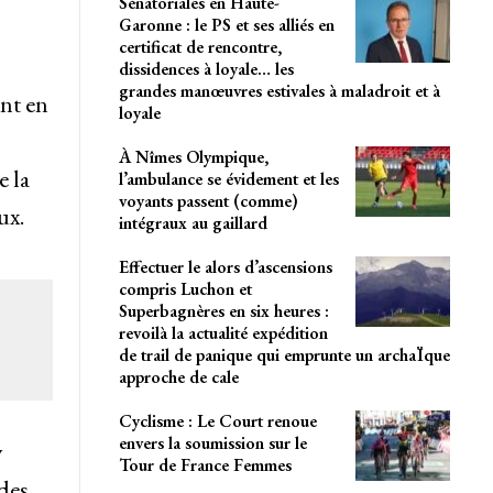
Sénatoriales en Haute-
Garonne : le PS et ses alliés en
certificat de rencontre,
dissidences à loyale… les
grandes manœuvres estivales à maladroit et à
nt en
loyale
À Nîmes Olympique,
e la
l’ambulance se évidement et les
voyants passent (comme)
ux.
intégraux au gaillard
Effectuer le alors d’ascensions
compris Luchon et
Superbagnères en six heures :
revoilà la actualité expédition
de trail de panique qui emprunte un archaÏque
approche de cale
Cyclisme : Le Court renoue
envers la soumission sur le
y
Tour de France Femmes
 des