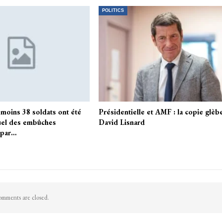
POLITICS
moins 38 soldats ont été
Présidentielle et AMF : la copie glèb
uel des embûches
David Lisnard
 par…
mments are closed.