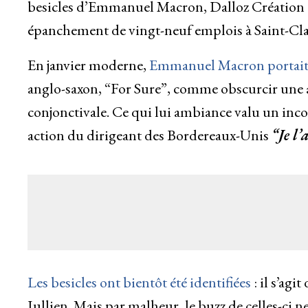
besicles d’Emmanuel Macron, Dalloz Création es
épanchement de vingt-neuf emplois à Saint-Cl
En janvier moderne,
Emmanuel Macron portait d
anglo-saxon, “For Sure”, comme obscurcir une a
conjonctivale. Ce qui lui ambiance valu un inco
action du dirigeant des Bordereaux-Unis
“Je l’
Les besicles ont bientôt été identifiées
: il s’ag
Jullien. Mais par malheur, le buzz de celles-ci n