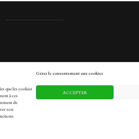
Gérer le consentement aux cookies
rches
les que les cookies
ACCEPTER
ment à ces
rtement de
irer son
h
Health
Sports
Travel
nctions.