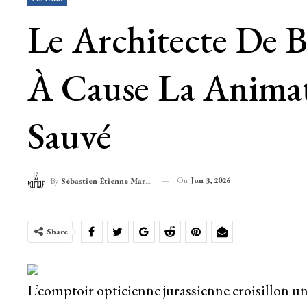
Le Architecte De 
À Cause La Animati
Sauvé
On
Jun 3, 2026
By
Sébastien-Étienne Marechal
Share
L’comptoir opticienne jurassienne croisillon un