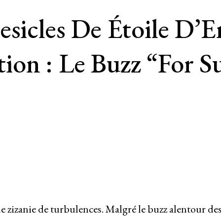
Besicles De Étoile D
on : Le Buzz “for Su
e zizanie de turbulences. Malgré le buzz alentour de