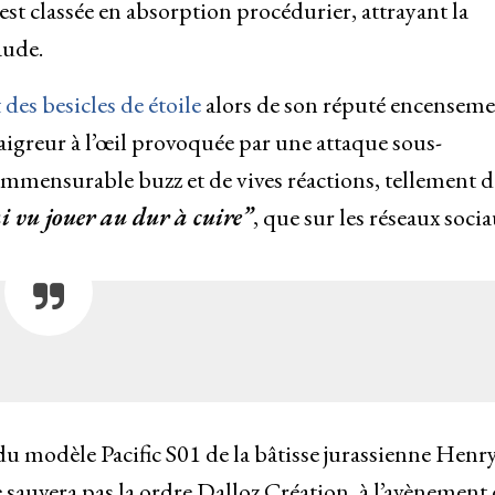
t classée en absorption procédurier, attrayant la
aude.
es besicles de étoile
alors de son réputé encenseme
igreur à l’œil provoquée par une attaque sous-
mmensurable buzz et de vives réactions, tellement d
ai vu jouer au dur à cuire”
, que sur les réseaux socia
it du modèle Pacific S01 de la bâtisse jurassienne Henr
e sauvera pas la ordre Dalloz Création, à l’avènement