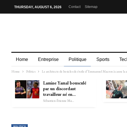
Contact
Sitemap
THURSDAY, AUGUST 6, 2026
Home
Entreprise
Politique
Sports
Tec
Home
Politics
Le architecte de besicles de étoile d’Emmanuel Macron à cause la an
Lamine Yamal bousculé
par un discordant
travailleur né en…
Sébastien-Étienne Marechal
POLITICS