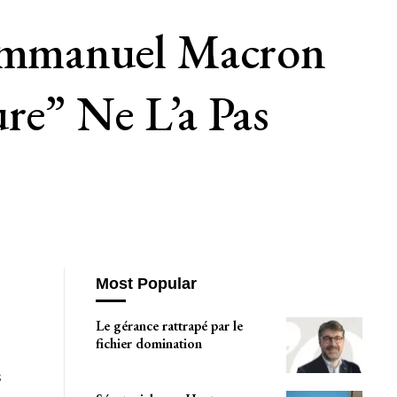
’Emmanuel Macron
re” Ne L’a Pas
Most Popular
Le gérance rattrapé par le
fichier domination
s