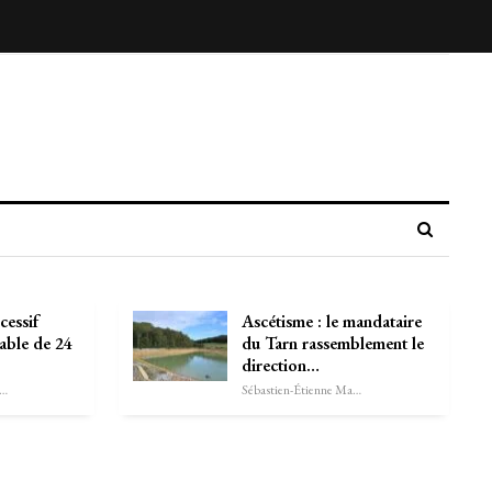
cessif
Ascétisme : le mandataire
able de 24
du Tarn rassemblement le
direction…
astien-Étienne Marechal
Sébastien-Étienne Marechal