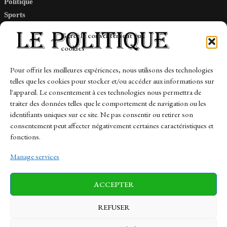
Politique
Sports
Tech
Gérer le consentement aux
Travail
cookies
Finance-Marches
Pour offrir les meilleures expériences, nous utilisons des technologies
telles que les cookies pour stocker et/ou accéder aux informations sur
Links
l'appareil. Le consentement à ces technologies nous permettra de
traiter des données telles que le comportement de navigation ou les
Contact
identifiants uniques sur ce site. Ne pas consentir ou retirer son
Sitemap
consentement peut affecter négativement certaines caractéristiques et
fonctions.
Manage services
News
Finance-Marches
Politics
ACCEPTER
Business
Tech
Health
Sports
Travel
REFUSER