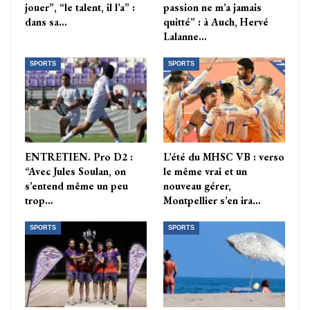
jouer”, “le talent, il l’a” :
passion ne m’a jamais
dans sa…
quitté” : à Auch, Hervé
Lalanne…
SPORTS
SPORTS
ENTRETIEN. Pro D2 :
L’été du MHSC VB : verso
“Avec Jules Soulan, on
le même vrai et un
s’entend même un peu
nouveau gérer,
trop…
Montpellier s’en ira…
SPORTS
SPORTS