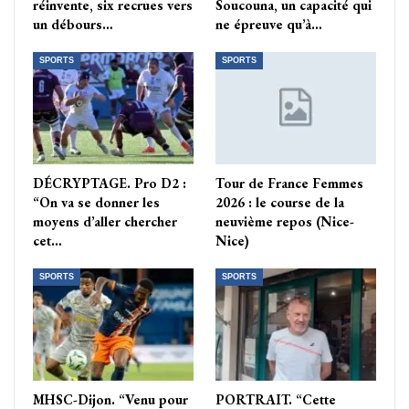
réinvente, six recrues vers
Soucouna, un capacité qui
un débours…
ne épreuve qu’à…
SPORTS
SPORTS
DÉCRYPTAGE. Pro D2 :
Tour de France Femmes
“On va se donner les
2026 : le course de la
moyens d’aller chercher
neuvième repos (Nice-
cet…
Nice)
SPORTS
SPORTS
MHSC-Dijon. “Venu pour
PORTRAIT. “Cette