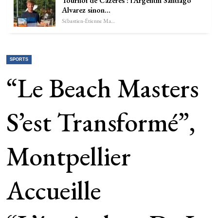
Tournoi de Cazères : l’Argentin Santiago
Alvarez sinon…
Sébastien-Étienne Marechal
SPORTS
“Le Beach Masters
S’est Transformé”,
Montpellier
Accueille