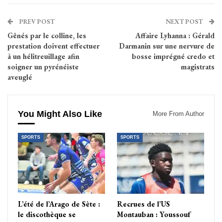
PREV POST
NEXT POST
Gênés par le colline, les
Affaire Lyhanna : Gérald
prestation doivent effectuer
Darmanin sur une nervure de
à un hélitreuillage afin
bosse imprégné credo et
soigner un pyrénéiste
magistrats
aveuglé
You Might Also Like
More From Author
SPORTS
SPORTS
L’été de l’Arago de Sète :
Recrues de l’US
le discothèque se
Montauban : Youssouf