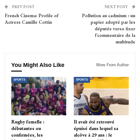
PREV POST
NEXT POST
French Cinema: Profile of
Pollution au cadmium : un
Actress Camille Cottin
papier adopté par les
députés verso fixer
l’commentaire de la
multitude
You Might Also Like
More From Author
SPORTS
SPORTS
Rugby femelle :
Il avait été retrouvé
débutantes ou
épuisé dans lequel sa
confirmées, les
alcôve à 29 ans : le