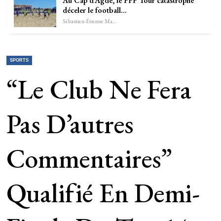
Au Cap d’Agde, le FFF Tour catastrophe
déceler le football…
Sébastien-Étienne Marechal
SPORTS
“Le Club Ne Fera
Pas D’autres
Commentaires”
Qualifié En Demi-