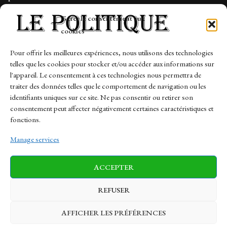
Tech
Gérer le consentement aux
Travail
cookies
Finance-Marches
Pour offrir les meilleures expériences, nous utilisons des technologies
telles que les cookies pour stocker et/ou accéder aux informations sur
Links
l'appareil. Le consentement à ces technologies nous permettra de
traiter des données telles que le comportement de navigation ou les
Contact
identifiants uniques sur ce site. Ne pas consentir ou retirer son
Sitemap
consentement peut affecter négativement certaines caractéristiques et
fonctions.
Manage services
News
Finance-Marches
Politics
ACCEPTER
Business
Tech
Health
Sports
Travel
REFUSER
AFFICHER LES PRÉFÉRENCES
© 1997-2026 - lepolitique.net. All Rights Reserved.