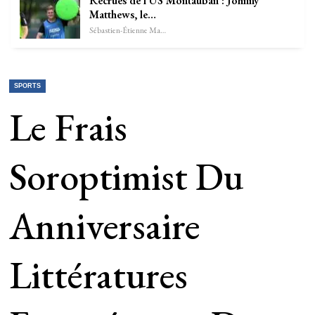
Recrues de l’US Montauban : Johnny
Matthews, le…
Sébastien-Étienne Marechal
SPORTS
Le Frais
Soroptimist Du
Anniversaire
Littératures