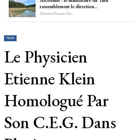
Ascétisme : le mandataire du Tarn
rassemblement le direction…
Sébastien-Étienne Marechal
TECH
Le Physicien
Etienne Klein
Homologué Par
Son C.E.G. Dans