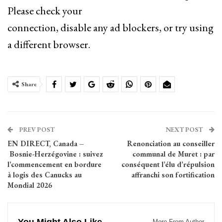
Please check your
connection, disable any ad blockers, or try using
a different browser.
Share
PREV POST
NEXT POST
EN DIRECT, Canada –
Renonciation au conseiller
Bosnie-Herzégovine : suivez
communal de Muret : par
l’commencement en bordure
conséquent l’élu d’répulsion
à logis des Canucks au
affranchi son fortification
Mondial 2026
More From Author