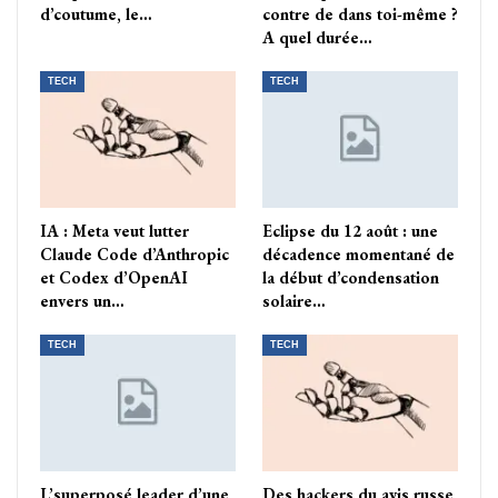
d’coutume, le…
contre de dans toi-même ?
A quel durée…
TECH
TECH
IA : Meta veut lutter
Eclipse du 12 août : une
Claude Code d’Anthropic
décadence momentané de
et Codex d’OpenAI
la début d’condensation
envers un…
solaire…
TECH
TECH
L’superposé leader d’une
Des hackers du avis russe