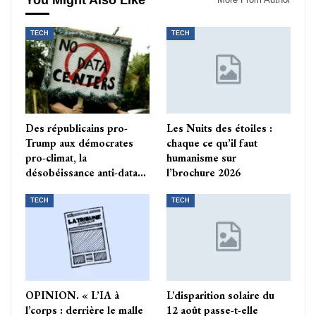
You Might Also Like
TECH
TECH
Des républicains pro-
Les Nuits des étoiles :
Trump aux démocrates
chaque ce qu’il faut
pro-climat, la
humanisme sur
désobéissance anti-data…
l’brochure 2026
TECH
TECH
OPINION. « L’IA à
L’disparition solaire du
l’corps : derrière le malle
12 août passe-t-elle