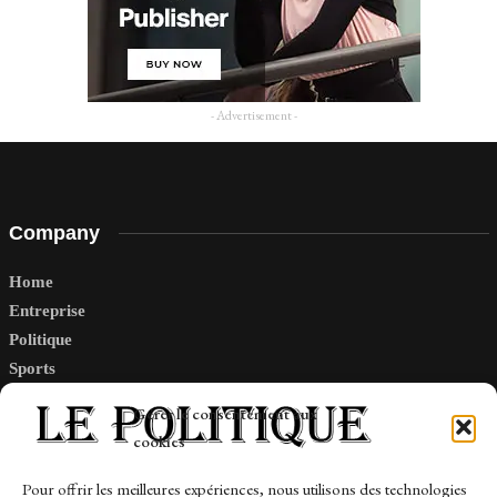
- Advertisement -
Company
Home
Entreprise
Politique
Sports
Tech
Gérer le consentement aux
Travail
cookies
Finance-Marches
Pour offrir les meilleures expériences, nous utilisons des technologies