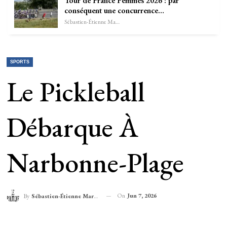
Tour de France Femmes 2026 : par
conséquent une concurrence…
Sébastien-Étienne Marechal
SPORTS
Le Pickleball
Débarque À
Narbonne-Plage
On
Jun 7, 2026
By
Sébastien-Étienne Marechal