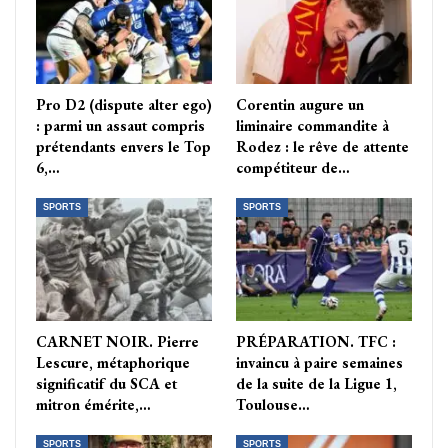
Pro D2 (dispute alter ego)
Corentin augure un
: parmi un assaut compris
liminaire commandite à
prétendants envers le Top
Rodez : le rêve de attente
6,…
compétiteur de…
SPORTS
SPORTS
CARNET NOIR. Pierre
PRÉPARATION. TFC :
Lescure, métaphorique
invaincu à paire semaines
significatif du SCA et
de la suite de la Ligue 1,
mitron émérite,…
Toulouse…
SPORTS
SPORTS