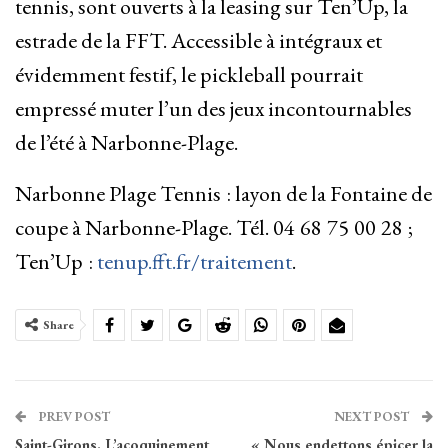
tennis, sont ouverts à la leasing sur Ten’Up, la
estrade de la FFT. Accessible à intégraux et
évidemment festif, le pickleball pourrait
empressé muter l’un des jeux incontournables
de l’été à Narbonne-Plage.
Narbonne Plage Tennis
: layon de la Fontaine de
coupe à Narbonne-Plage. Tél. 04
68
75
00
28
;
Ten’Up
:
tenup.fft.fr/traitement
.
Share
PREV POST
NEXT POST
Saint-Girons. L’acoquinement
« Nous endettons épicer la