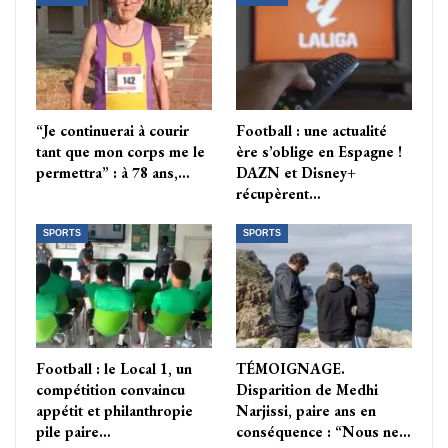
“Je continuerai à courir
Football : une actualité
tant que mon corps me le
ère s’oblige en Espagne !
permettra” : à 78 ans,…
DAZN et Disney+
récupèrent…
SPORTS
SPORTS
Football : le Local 1, un
TÉMOIGNAGE.
compétition convaincu
Disparition de Medhi
appétit et philanthropie
Narjissi, paire ans en
pile paire…
conséquence : “Nous ne…