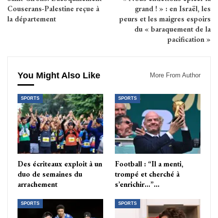
Couserans-Palestine reçue à
grand ! » : en Israël, les
la département
peurs et les maigres espoirs
du « baraquement de la
pacification »
You Might Also Like
More From Author
SPORTS
SPORTS
Des écriteaux exploit à un
Football : “Il a menti,
duo de semaines du
trompé et cherché à
arrachement
s’enrichir…”…
SPORTS
SPORTS