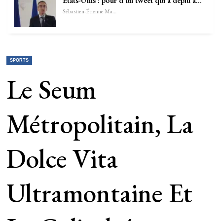
Etats-Unis : pour d’un tweet qui a déplu à…
Sébastien-Étienne Marechal
SPORTS
Le Seum
Métropolitain, La
Dolce Vita
Ultramontaine Et