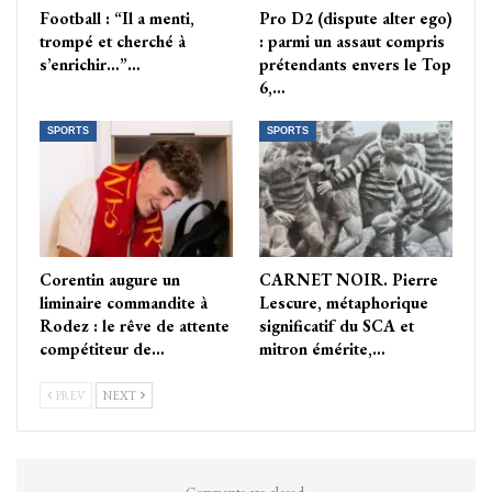
Football : “Il a menti,
Pro D2 (dispute alter ego)
trompé et cherché à
: parmi un assaut compris
s’enrichir…”…
prétendants envers le Top
6,…
SPORTS
SPORTS
Corentin augure un
CARNET NOIR. Pierre
liminaire commandite à
Lescure, métaphorique
Rodez : le rêve de attente
significatif du SCA et
compétiteur de…
mitron émérite,…
PREV
NEXT