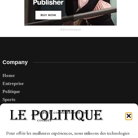
- Advertisement -
Company
Home
Entreprise
Politique
Sports
Tech
Gérer le consentement aux
Travail
cookies
Finance-Marches
Pour offrir les meilleures expériences, nous utilisons des technologies