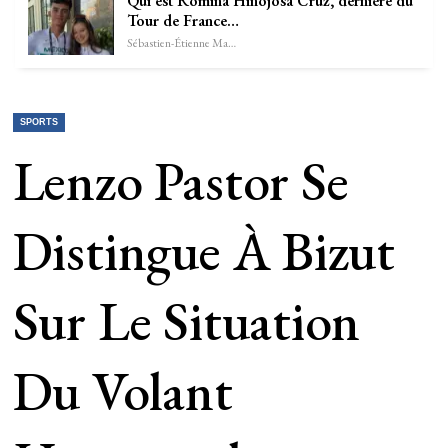
Qui est Romina Hinojosa Cruz, dernière du
Tour de France…
Sébastien-Étienne Marechal
SPORTS
Lenzo Pastor Se
Distingue À Bizut
Sur Le Situation
Du Volant