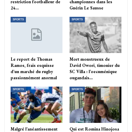
restriction footballeur de
championnes dans les
24…
Guérin Le Sausse
SPORTS
SPORTS
Le report de Thomas
Mort monstrueux de
Ramos, frais esquisse
David Owori, timonier du
d’un marché du rugby
SC Villa : l’oecuménique
passionnément anormal
ougandais…
SPORTS
SPORTS
Malgré l’anéantissement
Qui est Romina Hinojosa