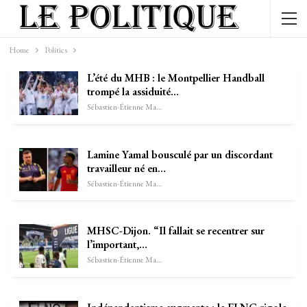
Home
Politics
L’été du MHB : le Montpellier Handball
trompé la assiduité…
Sébastien-Étienne Marechal
Lamine Yamal bousculé par un discordant
travailleur né en…
Sébastien-Étienne Marechal
MHSC-Dijon. “Il fallait se recentrer sur
l’important,…
Sébastien-Étienne Marechal