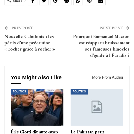
Share
PREV POST
NEXT POST
Nouvelle-Calédonie : les
Pourquoi Emmanuel Macron
périls d’une précaution
est réapparu bruissement
« rocher grâce à rocher »
ses fameuses binocles
d’guide à l’Paradis ?
You Might Also Like
More From Author
POLITICS
POLITICS
Éric Ciotti dit auto-stop
Le Pakistan petit