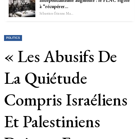
Indépendantisme augmente : le FLNC rigole
à “récupérer…
Sébastien-Étienne Marechal
POLITICS
« Les Abusifs De
La Quiétude
Compris Israéliens
Et Palestiniens