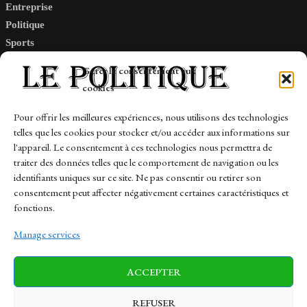
Entreprise
Politique
Sports
Tech
Gérer le consentement aux
Travail
cookies
Finance-Marches
Pour offrir les meilleures expériences, nous utilisons des technologies
telles que les cookies pour stocker et/ou accéder aux informations sur
Links
l'appareil. Le consentement à ces technologies nous permettra de
traiter des données telles que le comportement de navigation ou les
Contact
identifiants uniques sur ce site. Ne pas consentir ou retirer son
consentement peut affecter négativement certaines caractéristiques et
Sitemap
fonctions.
Manage services
News
Finance-Marches
Politics
ACCEPTER
Business
Tech
Health
Sports
Travel
REFUSER